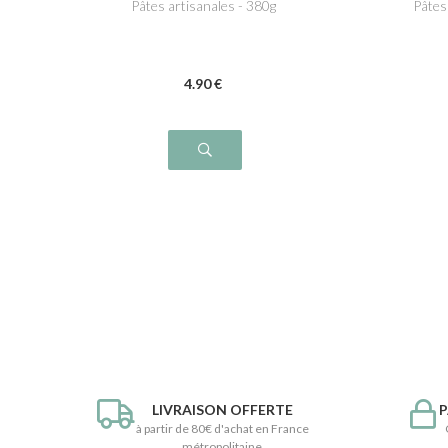
Pâtes artisanales - 380g
Pâtes
4
.90
€
LIVRAISON OFFERTE
P
à partir de 80€ d'achat en France
métropolitaine