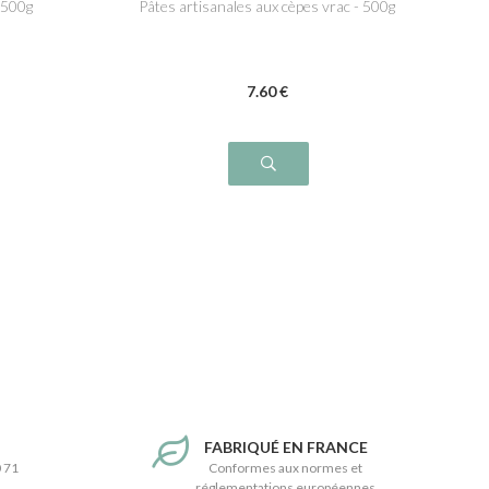
 500g
Pâtes artisanales aux cèpes vrac - 500g
7
.60
€
T
FABRIQUÉ EN FRANCE
0 71
Conformes aux normes et
réglementations européennes