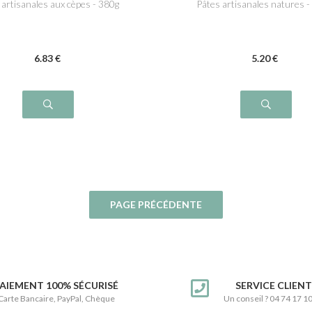
 artisanales aux cèpes - 380g
Pâtes artisanales natures -
6
.83
€
5
.20
€
AIEMENT 100% SÉCURISÉ
SERVICE CLIEN
Carte Bancaire, PayPal, Chèque
Un conseil ? 04 74 17 1