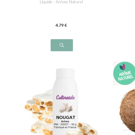
Liquide - Arôme Naturel
4
.79
€