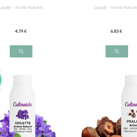
Liquide - Arôme Naturel
Liquide - Arôme Nature
4
.79
€
6
.83
€