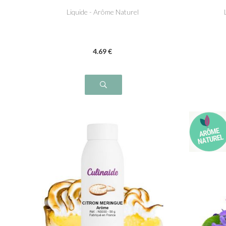
Liquide - Arôme Naturel
4
.69
€