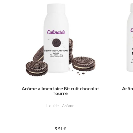
Arôme alimentaire Biscuit chocolat
Arôm
fourré
Liquide - Arôme
5
.51
€