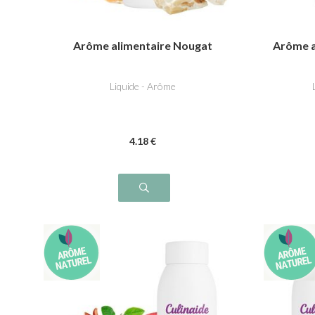
Arôme alimentaire Nougat
Arôme a
Liquide - Arôme
4
.18
€