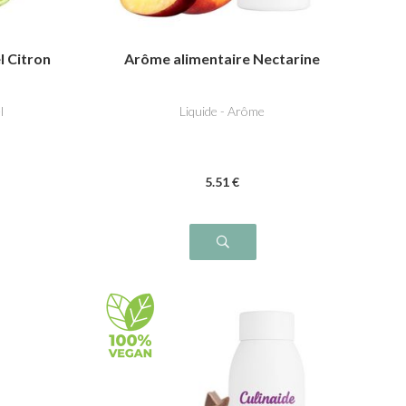
l Citron
Arôme alimentaire Nectarine
l
Liquide - Arôme
5
.51
€