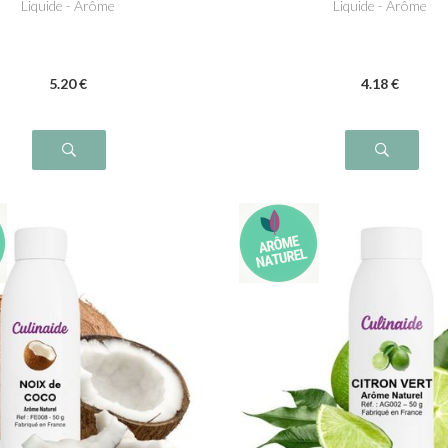
Liquide - Arôme
Liquide - Arôme
5
.20
€
4
.18
€