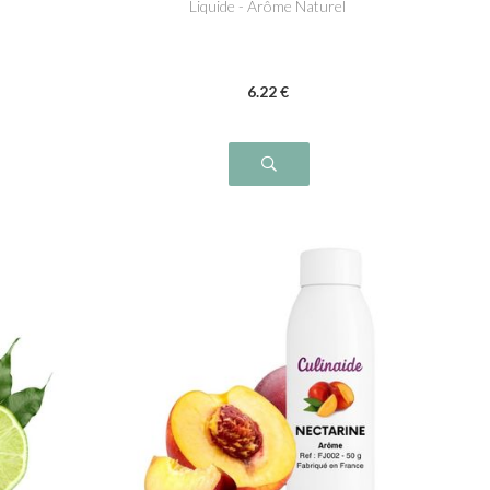
Liquide - Arôme Naturel
6
.22
€