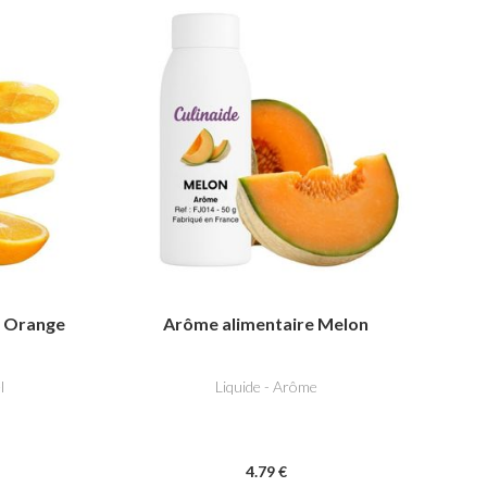
l Orange
Arôme alimentaire Melon
l
Liquide - Arôme
4
.79
€