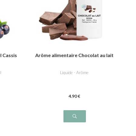
l Cassis
Arôme alimentaire Chocolat au lait
l
Liquide - Arôme
4
.90
€