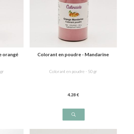
e orangé
Colorant en poudre - Mandarine
 gr
Colorant en poudre - 50 gr
4
.28
€