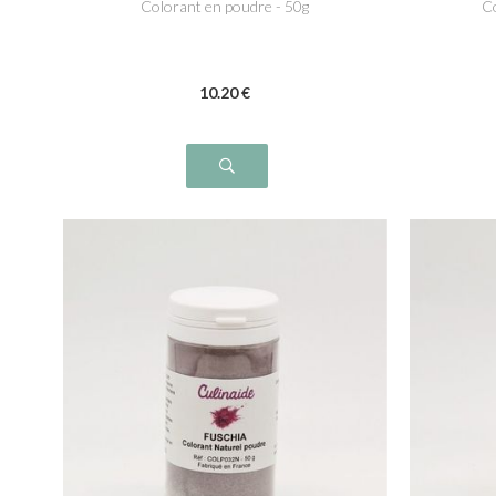
Colorant en poudre - 50g
Co
10
.20
€