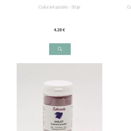
Colorant poudre - 50 gr
Co
4
.28
€