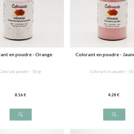
rant en poudre - Orange
Colorant en poudre - Jaun
Colorant poudre - 50 gr
Colorant en poudre - 50
8
.16
€
4
.28
€