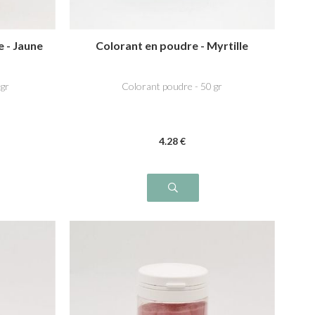
e - Jaune
Colorant en poudre - Myrtille
 gr
Colorant poudre - 50 gr
4
.28
€