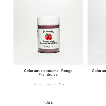
Colorant en poudre - Rouge
Coloran
Framboise
colorant poudre - 50 gr
4
.28
€