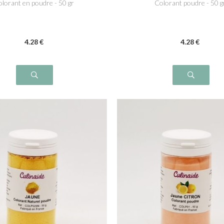
lorant en poudre - 50 gr
Colorant poudre - 50 g
4
.28
€
4
.28
€