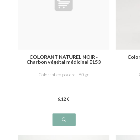
COLORANT NATUREL NOIR -
Colo
Charbon végétal médicinal E153
Colorant en poudre - 50 gr
6
.12
€