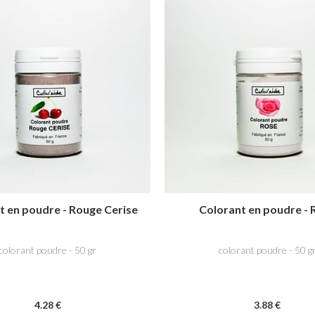
t en poudre - Rouge Cerise
Colorant en poudre - 
colorant poudre - 50 gr
colorant poudre - 50 g
4
.28
€
3
.88
€