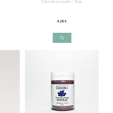
r
Colorant en poudre - 50 gr
4
.28
€