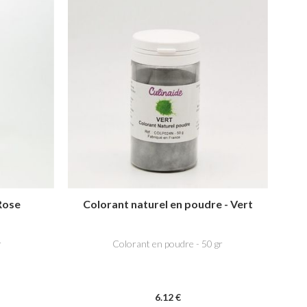
Rose
Colorant naturel en poudre - Vert
r
Colorant en poudre - 50 gr
6
.12
€