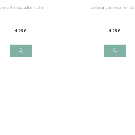
lorant en poudre - 50 gr
Colorant en poudre - 50
4
.28
€
4
.28
€