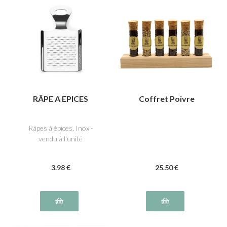
RÂPE A EPICES
Coffret Poivre
Râpes à épices, Inox -
vendu à l'unité
3
.98
€
25
.50
€