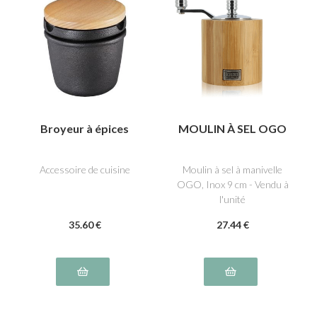
Broyeur à épices
MOULIN À SEL OGO
Accessoire de cuisine
Moulin à sel à manivelle
OGO, Inox 9 cm - Vendu à
l'unité
35
.60
€
27
.44
€