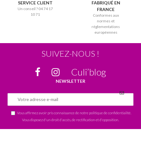
SERVICE CLIENT
FABRIQUÉ EN
Un conseil ? 04 74 17
FRANCE
10 71
Conformes aux
normes et
réglementations
européennes
SUIVEZ-NOUS !
Culi’blog
NEWSLETTER
Vous affirmez avoir pris connaissance de notre
politique de confidentialité
.
Vous disposez d'un droit d'accès, de rectification et d'opposition.