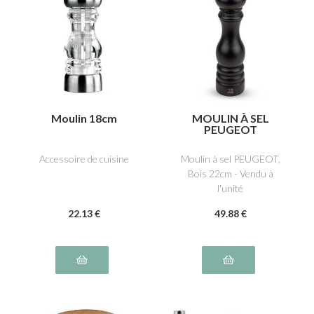
Moulin 18cm
MOULIN À SEL
PEUGEOT
Accessoire de cuisine
Moulin à sel PEUGEOT,
Bois 22cm - Vendu à
l'unité
22
.13
€
49
.88
€