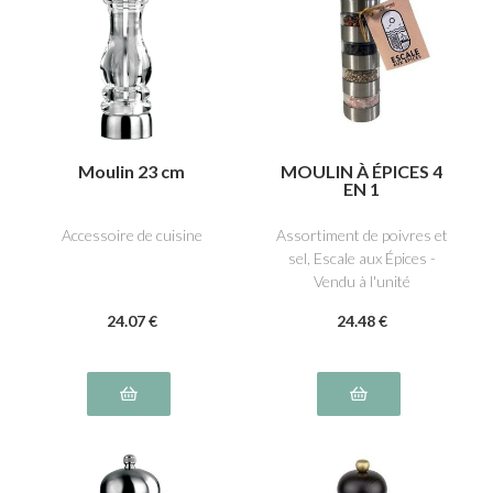
Moulin 23 cm
MOULIN À ÉPICES 4
EN 1
Accessoire de cuisine
Assortiment de poivres et
sel, Escale aux Épices -
Vendu à l'unité
24
.07
€
24
.48
€