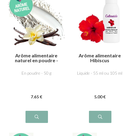
Arôme alimentaire
Arôme alimentaire
naturel en poudre -
Hibiscus
Vanille
En poudre - 50 g
Liquide - 55 ml ou 105 ml
7
.65
€
5
.00
€