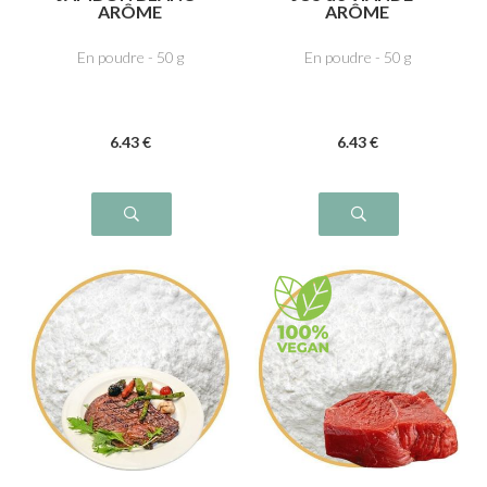
ARÔME
ARÔME
En poudre - 50 g
En poudre - 50 g
6
.43
€
6
.43
€