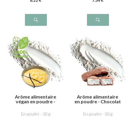
6
.22
€
7
.34
€
Arôme alimentaire
Arôme alimentaire
végan en poudre -
en poudre - Chocolat
Crème anglaise
au lait Noix de coco
En poudre - 50 g
En poudre - 50 g