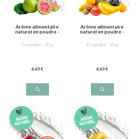
Arôme alimentaire
Arôme alimentaire
naturel en poudre -
naturel en poudre -
Goyave
Fruits exotiques
En poudre - 50 g
En poudre - 50 g
6
.63
€
6
.63
€