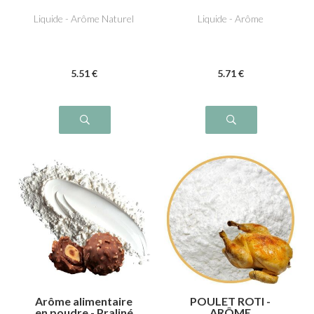
Glace italienne
Liquide - Arôme Naturel
Liquide - Arôme
5
.51
€
5
.71
€
Arôme alimentaire
POULET ROTI -
en poudre - Praliné
ARÔME