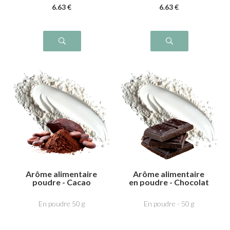
6
.63
€
6
.63
€
Arôme alimentaire
Arôme alimentaire
poudre - Cacao
en poudre - Chocolat
noir intense
En poudre 50 g
En poudre - 50 g