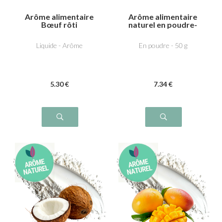
Arôme alimentaire
Arôme alimentaire
Bœuf rôti
naturel en poudre-
Cerise Amarena
Liquide - Arôme
En poudre - 50 g
5
.30
€
7
.34
€