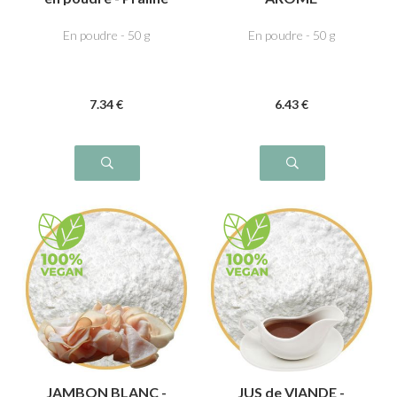
En poudre - 50 g
En poudre - 50 g
7
.34
€
6
.43
€
JAMBON BLANC -
JUS de VIANDE -