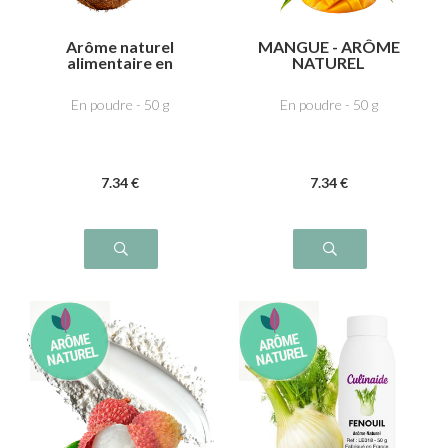
Arôme naturel
MANGUE - ARÔME
alimentaire en
NATUREL
poudre - NOIX de
COCO
En poudre - 50 g
En poudre - 50 g
7
.34
€
7
.34
€