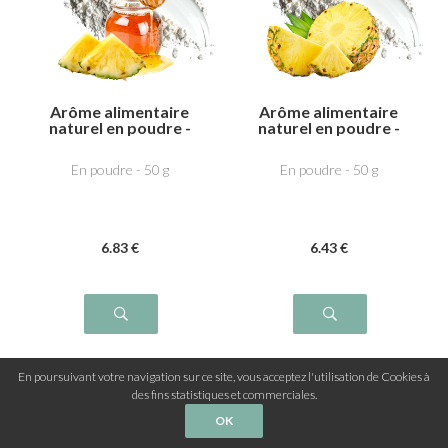
Arôme alimentaire
Arôme alimentaire
naturel en poudre -
naturel en poudre -
Miel Ananas
Ananas
En poudre - 50 g
En poudre - 50 g
6
.83
€
6
.43
€
En poursuivant votre navigation sur ce site, vous acceptez l'utilisation de Cookies à
des fins statistiques et commerciales.
1
...
2
OK
3
6