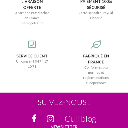
LIVRAISON
PAIEMENT 100%
OFFERTE
SÉCURISÉ
à partir de 80€ d'achat
Carte Bancaire, PayPal,
en France
Chèque
métropolitaine
SERVICE CLIENT
FABRIQUÉ EN
Un conseil ? 04 74 17
FRANCE
10 71
Conformes aux
normes et
réglementations
européennes
SUIVEZ-NOUS !
Culi’blog
NEWSLETTER