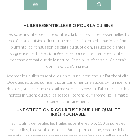
HUILES ESSENTIELLES BIO POUR LA CUISINE
Des saveurs intenses, une goutte à la fois. Les huiles essentielles bio
dédiées à la cuisine offrent une manière étonnante, parfois même
bluffante, de rehausser les plats du quotidien. Issues de plantes
soigneusement sélectionnées, elles concentrent en elles toute la
richesse aromatique de la nature. Et en plus, c'est sain. Ce serait
dommage de s'en priver.
Adopter les huiles essentielles en cuisine, c'est choisir l'authenticité.
Quelques gouttes suffisent pour parfumer une sauce, dynamiser un
dessert, sublimer un cocktail maison. Plus besoin d'attendre que les
herbes infusent ou que les zestes libèrent leur arôme : ici, la magie
opère instantanément.
UNE SÉLECTION RIGOUREUSE POUR UNE QUALITÉ
IRRÉPROCHABLE
Sur Culinaide, seules les huiles essentielles bio, 100 % pures et
naturelles, trouvent leur place. Parce qu'en cuisine, chaque détail
compte. Les essences proposées sont extraites par distillation à la