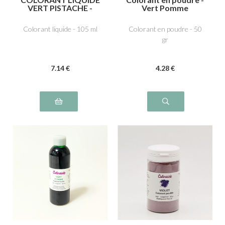
VERT PISTACHE -
Vert Pomme
Tartrazine E102,
Ponceau 4R, rouge
Colorant liquide - 105 ml
Colorant en poudre - 50
cochenille A E124,
gr
Bleu brillant FCF
E133, Noir brillant PN
E151
7
.14
€
4
.28
€