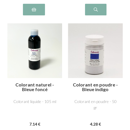
Colorant naturel -
Colorant en poudre -
Bleue foncé
Bleue indigo
Colorant liquide - 105 ml
Colorant en poudre - 50
gr
7
.14
€
4
.28
€