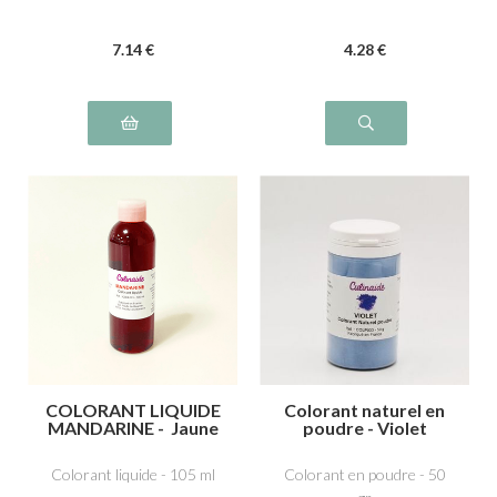
7
.14
€
4
.28
€
COLORANT LIQUIDE
Colorant naturel en
MANDARINE - Jaune
poudre - Violet
orangé E110,
Tartrazine E102,
Colorant liquide - 105 ml
Colorant en poudre - 50
Ponceau 4R, rouge