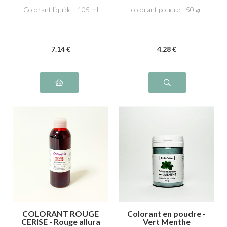
Colorant liquide - 105 ml
colorant poudre - 50 gr
7
.14
€
4
.28
€
COLORANT ROUGE
Colorant en poudre -
CERISE - Rouge allura
Vert Menthe