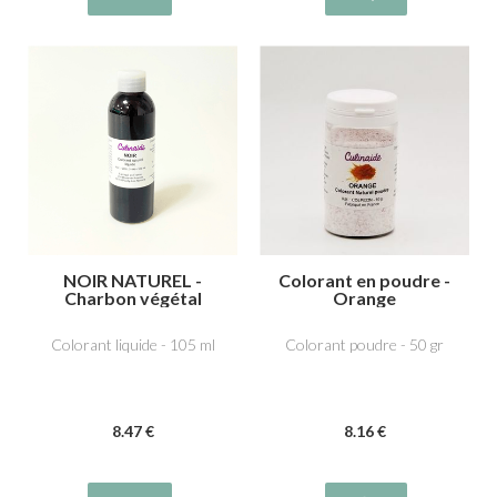
NOIR NATUREL -
Colorant en poudre -
Charbon végétal
Orange
médicinal E153
Colorant liquide - 105 ml
Colorant poudre - 50 gr
8
.47
€
8
.16
€