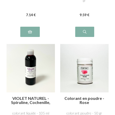
gr
cochenille A E124
7
.14
€
9
.59
€
VIOLET NATUREL -
Colorant en poudre -
Spiruline, Cochenille,
Rose
acide carminique
E120
colorant liquide - 105 ml
colorant poudre - 50 gr