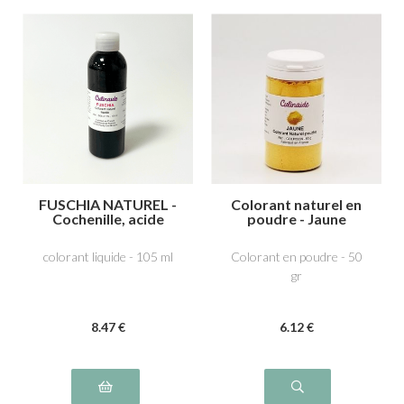
FUSCHIA NATUREL -
Colorant naturel en
Cochenille, acide
poudre - Jaune
carminique E120
colorant liquide - 105 ml
Colorant en poudre - 50
gr
8
.47
€
6
.12
€