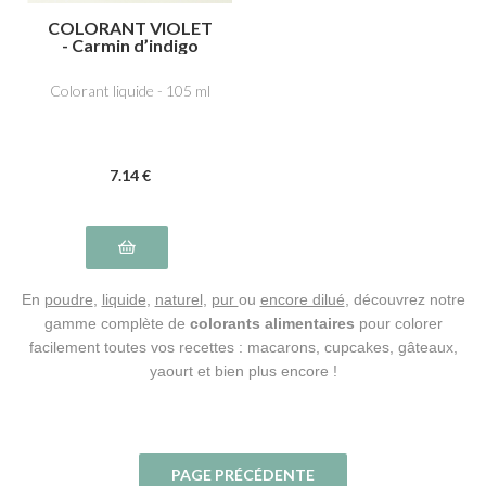
COLORANT VIOLET
- Carmin d’indigo
E132, carmoisine
E122
Colorant liquide - 105 ml
7
.14
€
En
poudre
,
liquide
,
naturel
,
pur
ou
encore dilué
, découvrez notre
gamme complète de
colorants alimentaires
pour colorer
facilement toutes vos recettes : macarons, cupcakes, gâteaux,
yaourt et bien plus encore !