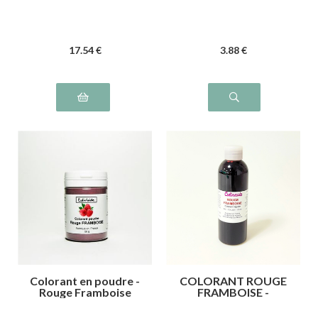
17
.54
€
3
.88
€
Colorant en poudre -
COLORANT ROUGE
Rouge Framboise
FRAMBOISE -
Azorubine,
carmoisine E122