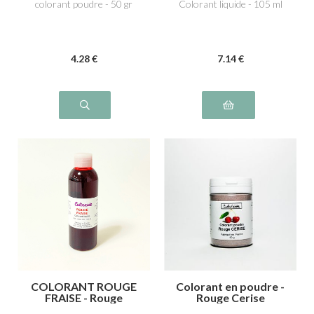
colorant poudre - 50 gr
Colorant liquide - 105 ml
4
.28
€
7
.14
€
COLORANT ROUGE
Colorant en poudre -
FRAISE - Rouge
Rouge Cerise
cochenille A E124