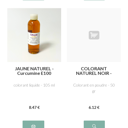
JAUNE NATUREL -
COLORANT
Curcumine E100
NATUREL NOIR -
Charbon végétal
médicinal E153
colorant liquide - 105 ml
Colorant en poudre - 50
gr
8
.47
€
6
.12
€