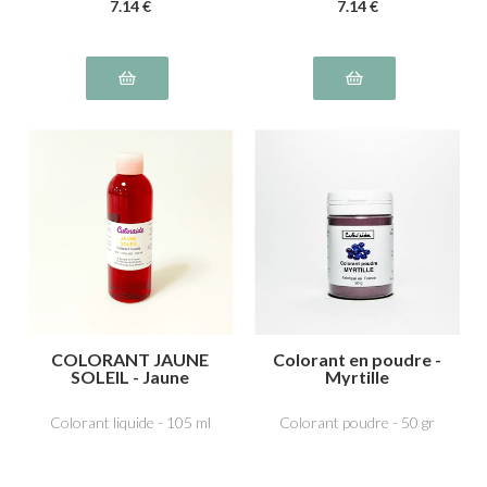
7
.14
€
7
.14
€
COLORANT JAUNE
Colorant en poudre -
SOLEIL - Jaune
Myrtille
orange S liposoluble
E110
Colorant liquide - 105 ml
Colorant poudre - 50 gr