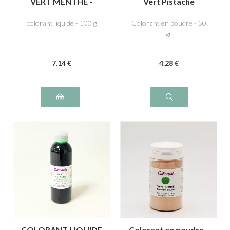
VERT MENTHE -
Vert Pistache
Tartrazine E102, Bleu
patenté V E131
colorant liquide - 100 g
Colorant en poudre - 50
gr
7
.14
€
4
.28
€
COLORANT LIQUIDE
Colorant en poudre -