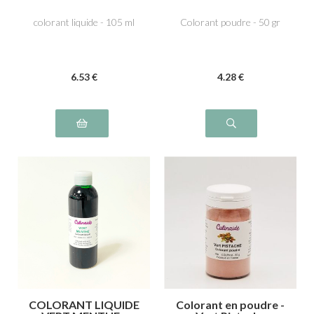
AG E129
colorant liquide - 105 ml
Colorant poudre - 50 gr
6
.53
€
4
.28
€
COLORANT LIQUIDE
Colorant en poudre -