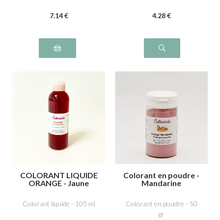
7
.14
€
4
.28
€
COLORANT LIQUIDE
Colorant en poudre -
ORANGE - Jaune
Mandarine
orangé E110,
Tartrazine E102,
Colorant liquide - 105 ml
Colorant en poudre - 50
Ponceau 4R, rouge
gr
cochenille A E124