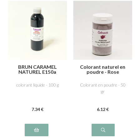
BRUN CARAMEL
Colorant naturel en
NATUREL E150a
poudre - Rose
fuchsia
colorant liquide - 100 g
Colorant en poudre - 50
gr
7
.34
€
6
.12
€