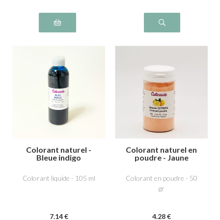
Colorant naturel -
Colorant naturel en
Bleue indigo
poudre - Jaune
Citron
Colorant liquide - 105 ml
Colorant en poudre - 50
gr
7
.14
€
4
.28
€