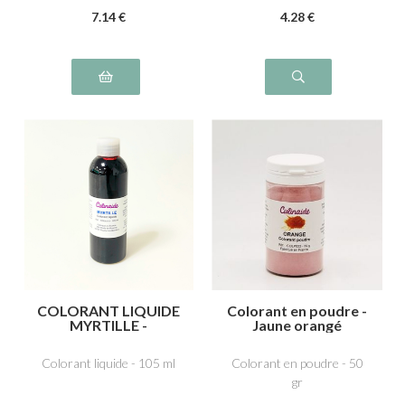
7
.14
€
4
.28
€
COLORANT LIQUIDE
Colorant en poudre -
MYRTILLE -
Jaune orangé
Azorubine,
carmoisine E122,
Colorant liquide - 105 ml
Colorant en poudre - 50
Indigotine, carmin
gr
d’indigo E132