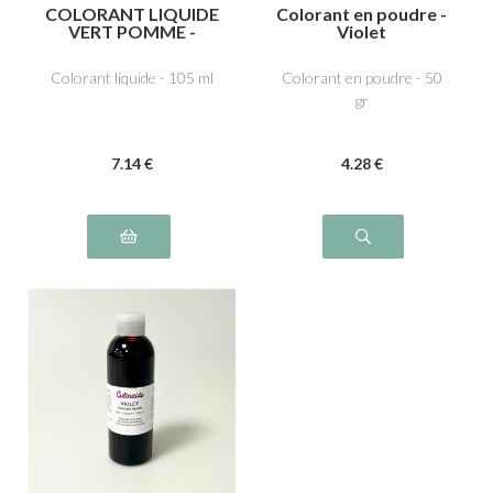
COLORANT LIQUIDE
Colorant en poudre -
VERT POMME -
Violet
Tartrazine E102, Bleu
brillant FCF E133
Colorant liquide - 105 ml
Colorant en poudre - 50
gr
7
.14
€
4
.28
€