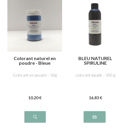
Colorant naturel en
BLEU NATUREL
poudre - Bleue
SPIRULINE
Spiruline
Colorant en poudre - 50g
colorant liquide - 100 g
10
.20
€
16
.83
€