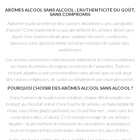
ARÔMES ALCOOL SANS ALCOOL : L'AUTHENTICITÉ DU GOÛT,
SANS COMPROMIS
Apporter toute la richesse des saveurs alcoolisées sans une goutte
d'alcool ? C’est exactement ce que permettent les arômes alcool sans
alcool. Une solution idéale pour sublimer desserts, confiseries,
boissons sans alcool et même certaines recettes de cuisine plus
audacieuses.
Ces arômes concentrés reproduisent fidèlement les notes complexes
du rhum, du whisky, du cognac ou encore de l’amaretto. Tout en
restant adaptés à une consommation sans alcool, que ce soit pour
des raisons religieuses, de santé ou simplement par choix personnel.
POURQUOI CHOISIR DES ARÔMES ALCOOL SANS ALCOOL ?
Dans l'univers de la pâtisserie créative, chaque détail compte. Un
fondant au chocolat relevé d’une touche de whisky, un baba imbibé de
rhum, une crème glacée parfumée au Grand Marnier... mais sans les
contraintes liées à l’alcool. C’est là toute la magie de ces arômes
liquides : ils permettent de retrouver les sensations aromatiques,
tout en respectant les contraintes alimentaires les plus strictes.
Autre atout non négligeable : leur stabilité. Les arômes sans alcool