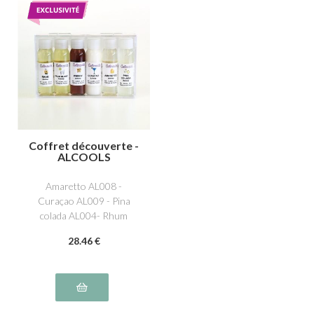
Coffret découverte -
ALCOOLS
Amaretto AL008 -
Curaçao AL009 - Pina
colada AL004- Rhum
AL001- Rhum blanc
28
.46
€
AL006 - Whisky AL002