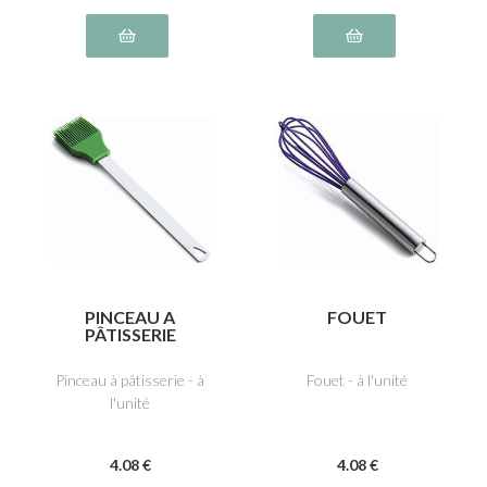
PINCEAU A
FOUET
PÂTISSERIE
Pinceau à pâtisserie - à
Fouet - à l'unité
l'unité
4
.08
€
4
.08
€