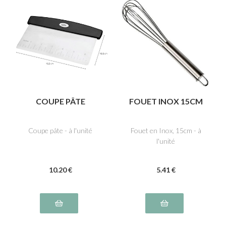
COUPE PÂTE
FOUET INOX 15CM
Coupe pâte - à l'unité
Fouet en Inox, 15cm - à
l'unité
10
.20
€
5
.41
€