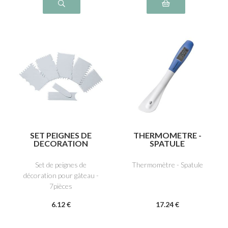
SET PEIGNES DE
THERMOMETRE -
DECORATION
SPATULE
Set de peignes de
Thermomètre - Spatule
décoration pour gâteau -
7pièces
6
.12
€
17
.24
€