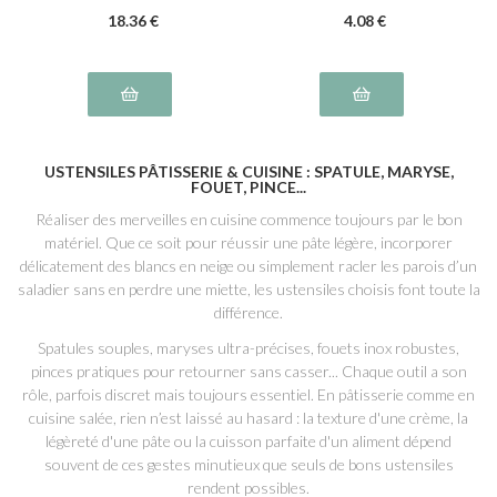
18
.36
€
4
.08
€
USTENSILES PÂTISSERIE & CUISINE : SPATULE, MARYSE,
FOUET, PINCE...
Réaliser des merveilles en cuisine commence toujours par le bon
matériel. Que ce soit pour réussir une pâte légère, incorporer
délicatement des blancs en neige ou simplement racler les parois d’un
saladier sans en perdre une miette, les ustensiles choisis font toute la
différence.
Spatules souples, maryses ultra-précises, fouets inox robustes,
pinces pratiques pour retourner sans casser... Chaque outil a son
rôle, parfois discret mais toujours essentiel. En pâtisserie comme en
cuisine salée, rien n’est laissé au hasard : la texture d'une crème, la
légèreté d'une pâte ou la cuisson parfaite d'un aliment dépend
souvent de ces gestes minutieux que seuls de bons ustensiles
rendent possibles.