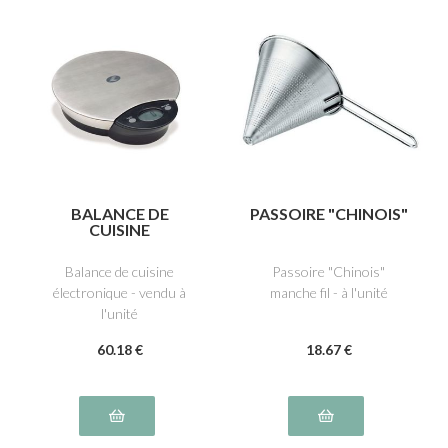
BALANCE DE
PASSOIRE "CHINOIS"
CUISINE
ELECTRONIQUE
Balance de cuisine
Passoire "Chinois"
électronique - vendu à
manche fil - à l'unité
l'unité
60
.18
€
18
.67
€