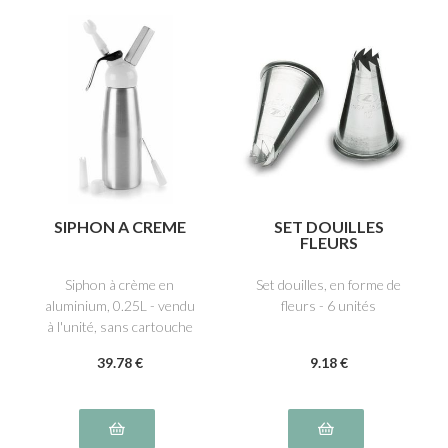
SIPHON A CREME
SET DOUILLES
FLEURS
Siphon à crème en
Set douilles, en forme de
aluminium, 0.25L - vendu
fleurs - 6 unités
à l'unité, sans cartouche
39
.78
€
9
.18
€