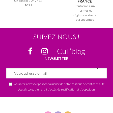
Un conseil ? 04 74 17
FRANCE
10 71
Conformes aux
normes et
réglementations
européennes
SUIVEZ-NOUS !
Culi’blog
NEWSLETTER
Vous affirmez avoir pris connaissance de notre
politique de confidentialité
.
Vous disposez d'un droit d'accès, de rectification et d'opposition.