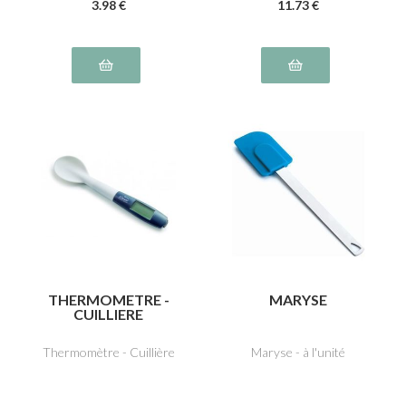
3
.98
€
11
.73
€
THERMOMETRE -
MARYSE
CUILLIERE
Thermomètre - Cuillière
Maryse - à l'unité