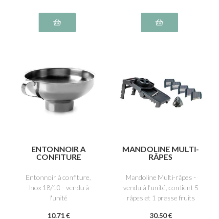
ENTONNOIR A
MANDOLINE MULTI-
CONFITURE
RÂPES
Entonnoir à confiture,
Mandoline Multi-râpes -
Inox 18/10 - vendu à
vendu à l'unité, contient 5
l'unité
râpes et 1 presse fruits
10
.71
€
30
.50
€