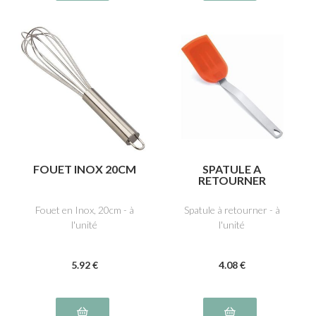
FOUET INOX 20CM
SPATULE A
RETOURNER
Fouet en Inox, 20cm - à
Spatule à retourner - à
l'unité
l'unité
5
.92
€
4
.08
€