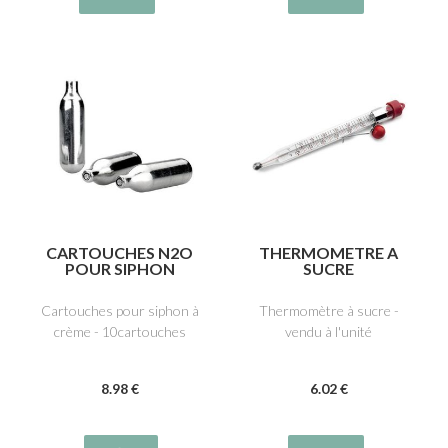
CARTOUCHES N2O
THERMOMETRE A
POUR SIPHON
SUCRE
Cartouches pour siphon à
Thermomètre à sucre -
crème - 10cartouches
vendu à l'unité
8
.98
€
6
.02
€