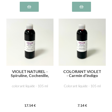
VIOLET NATUREL -
COLORANT VIOLET
Spiruline, Cochenille,
- Carmin d’indigo
acide carminique
E132, carmoisine
E120
E122
colorant liquide - 105 ml
Colorant liquide - 105 ml
17
.54
€
7
.14
€