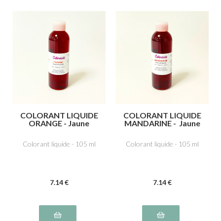
COLORANT LIQUIDE
COLORANT LIQUIDE
ORANGE - Jaune
MANDARINE - Jaune
orangé E110,
orangé E110,
Tartrazine E102,
Tartrazine E102,
Colorant liquide - 105 ml
Colorant liquide - 105 ml
Ponceau 4R, rouge
Ponceau 4R, rouge
cochenille A E124
cochenille A E124
7
.14
€
7
.14
€