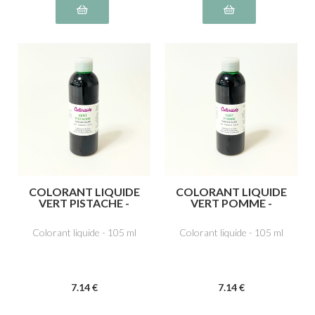
COLORANT LIQUIDE
COLORANT LIQUIDE
VERT PISTACHE -
VERT POMME -
Tartrazine E102,
Tartrazine E102, Bleu
Ponceau 4R, rouge
brillant FCF E133
Colorant liquide - 105 ml
Colorant liquide - 105 ml
cochenille A E124,
Bleu brillant FCF
E133, Noir brillant PN
E151
7
.14
€
7
.14
€