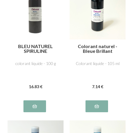
BLEU NATUREL
Colorant naturel -
SPIRULINE
Bleue Brillant
colorant liquide - 100 g
Colorant liquide - 105 ml
16
.83
€
7
.14
€