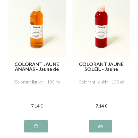
COLORANT JAUNE
COLORANT JAUNE
ANANAS - Jaune de
SOLEIL - Jaune
quinoléine E104
orange S liposoluble
E110
Colorant liquide - 105 ml
Colorant liquide - 105 ml
7
.14
€
7
.14
€