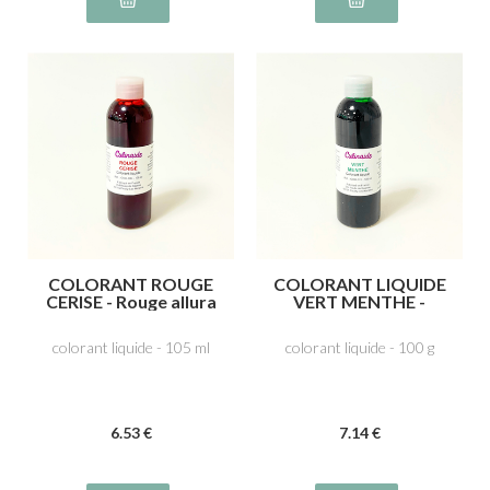
COLORANT ROUGE
COLORANT LIQUIDE
CERISE - Rouge allura
VERT MENTHE -
AG E129
Tartrazine E102, Bleu
patenté V E131
colorant liquide - 105 ml
colorant liquide - 100 g
6
.53
€
7
.14
€