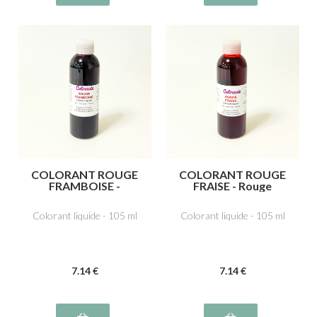
COLORANT ROUGE
COLORANT ROUGE
FRAMBOISE -
FRAISE - Rouge
Azorubine,
cochenille A E124
carmoisine E122
Colorant liquide - 105 ml
Colorant liquide - 105 ml
7
.14
€
7
.14
€