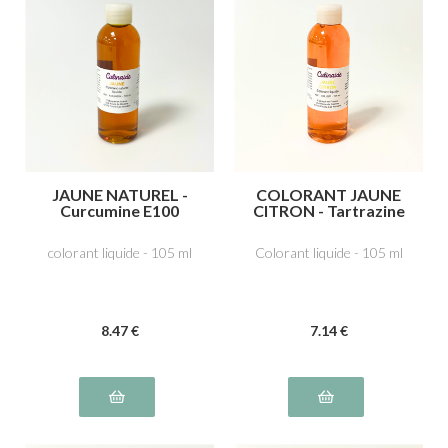
JAUNE NATUREL -
COLORANT JAUNE
Curcumine E100
CITRON - Tartrazine
E102
colorant liquide - 105 ml
Colorant liquide - 105 ml
8
.47
€
7
.14
€