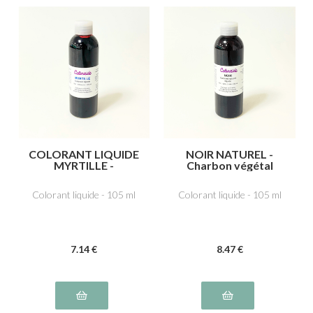
COLORANT LIQUIDE
NOIR NATUREL -
MYRTILLE -
Charbon végétal
Azorubine,
médicinal E153
carmoisine E122,
Colorant liquide - 105 ml
Colorant liquide - 105 ml
Indigotine, carmin
d’indigo E132
7
.14
€
8
.47
€