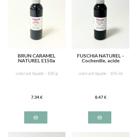
BRUN CARAMEL
FUSCHIA NATUREL -
NATUREL E150a
Cochenille, acide
carminique E120
colorant liquide - 100 g
colorant liquide - 105 ml
7
.34
€
8
.47
€