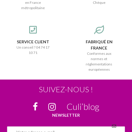
en France
Chèque
métropolitaine
SERVICE CLIENT
FABRIQUÉ EN
Un conseil ? 04 74 17
FRANCE
10 71
Conformes aux
normes et
réglementations
européennes
SUIVEZ-NOUS !
Culi’blog
NEWSLETTER