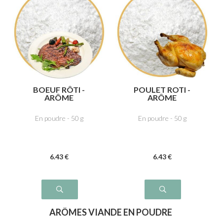
BOEUF RÔTI -
POULET ROTI -
ARÔME
ARÔME
En poudre - 50 g
En poudre - 50 g
6
.43
€
6
.43
€
ARÔMES VIANDE EN POUDRE