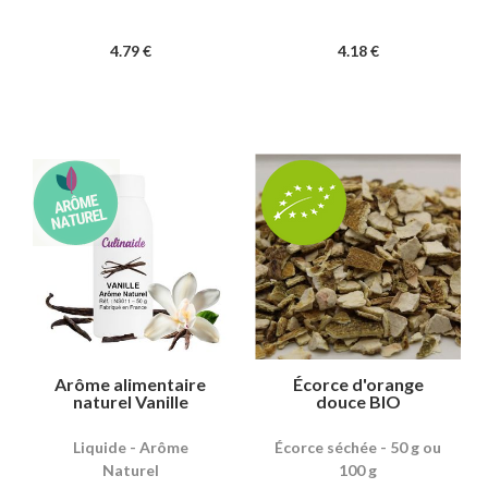
4
.79
€
4
.18
€
Arôme alimentaire
Écorce d'orange
naturel Vanille
douce BIO
Liquide - Arôme
Écorce séchée - 50 g ou
Naturel
100 g