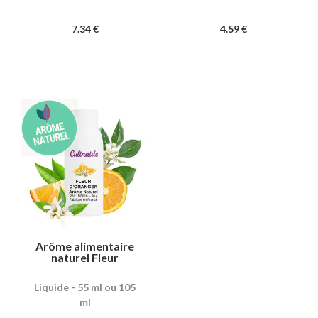
7
.34
€
4
.59
€
Arôme alimentaire
naturel Fleur
d'oranger
Liquide - 55 ml ou 105
ml