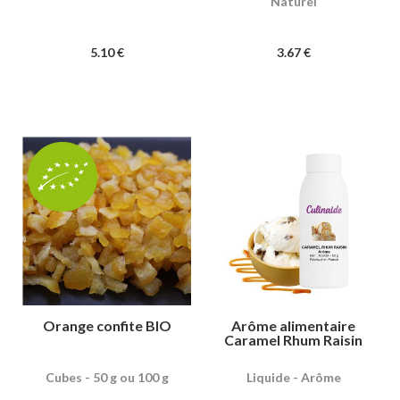
Naturel
5
.10
€
3
.67
€
Orange confite BIO
Arôme alimentaire
Caramel Rhum Raisin
Cubes - 50 g ou 100 g
Liquide - Arôme