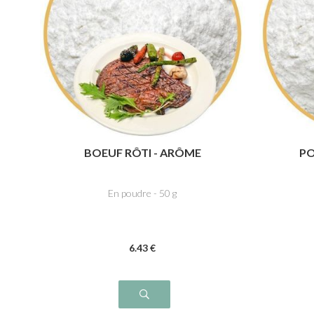
BOEUF RÔTI - ARÔME
PO
En poudre - 50 g
6
.43
€