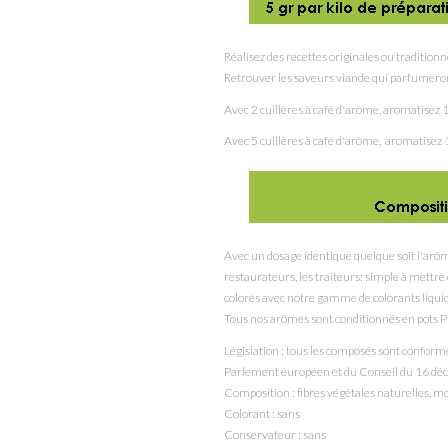
Réalisez des recettes originales ou tradition
Retrouver les saveurs viande qui parfumeront
Avec 2 cuillères à café d'arôme, ar
Avec 5 cuillères à café d'arôme, aromatisez 1
Avec un dosage identique quelque soit l'arôm
restaurateurs, les traiteurs; simple à mett
colorés avec notre gamme de colorants liqui
Tous nos arômes sont conditionnés en pots P
Législation : tous les composés sont confor
Parlement européen et du Conseil du 16 d
Composition : fibres végétales naturelles, m
Colorant : sans
Conservateur : sans