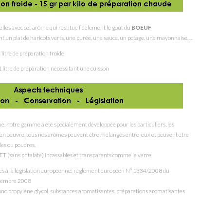
nelles avec cet arôme qui restitue fidèlement le goût du
BOEUF
 un plat de haricots verts, une purée, une sauce, un potage, une mayonnaise, ...
omatisez 1 litre de préparation froide
 litre de préparation nécessitant une cuisson
e, notre gamme a été spécialement développée pour les particuliers, les
re en oeuvre, tous nos arômes peuvent être mélangés entre-eux et peuvent être
des ou poudres.
ET (sans phtalate) incassables et transparents comme le verre
mes à la législation européenne: règlement européen N° 1334/2008 du
écembre 2008
ono propylène glycol
, substances aromatisantes, préparations aromatisantes