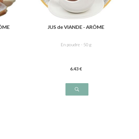
RÔME
JUS de VIANDE - ARÔME
En poudre - 50 g
6
.43
€