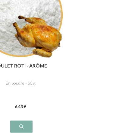
ULET ROTI - ARÔME
En poudre - 50 g
6
.43
€