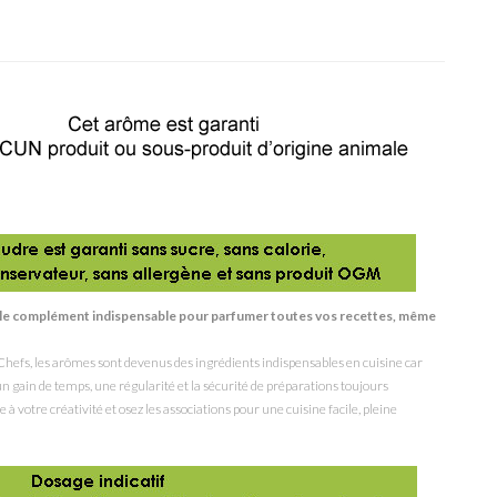
st le complément indispensable pour parfumer toutes vos recettes, même
hefs, les arômes sont devenus des ingrédients indispensables en cuisine car
, un gain de temps, une régularité et la sécurité de préparations toujours
 à votre créativité et osez les associations pour une cuisine facile, pleine