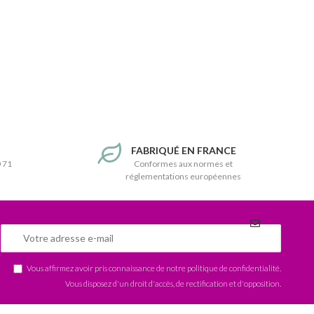
T
FABRIQUÉ EN FRANCE
0 71
Conformes aux normes et
réglementations européennes
Vous affirmez avoir pris connaissance de notre
politique de confidentialité
.
Vous disposez d'un droit d'accès, de rectification et d'opposition.