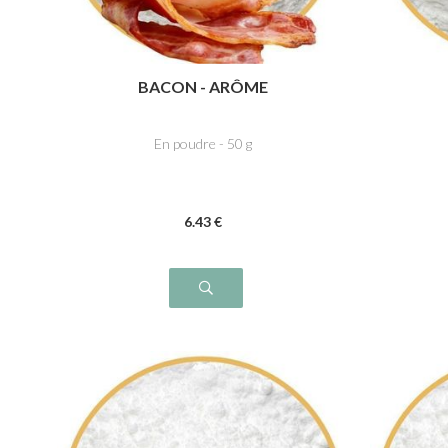
BACON - ARÔME
En poudre - 50 g
6
.43
€