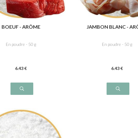
BOEUF - ARÔME
JAMBON BLANC - A
En poudre - 50 g
En poudre - 50 g
6
.43
€
6
.43
€