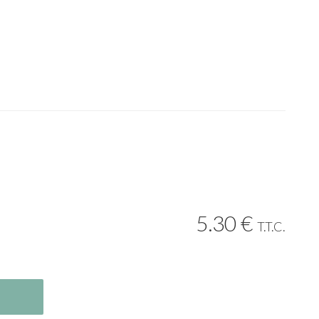
5
.30
€
T.T.C.