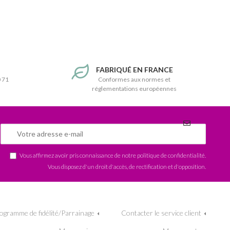
T
FABRIQUÉ EN FRANCE
0 71
Conformes aux normes et
réglementations européennes
Vous affirmez avoir pris connaissance de notre
politique de confidentialité
.
Vous disposez d'un droit d'accès, de rectification et d'opposition.
ogramme de fidélité/Parrainage
Contacter le service client