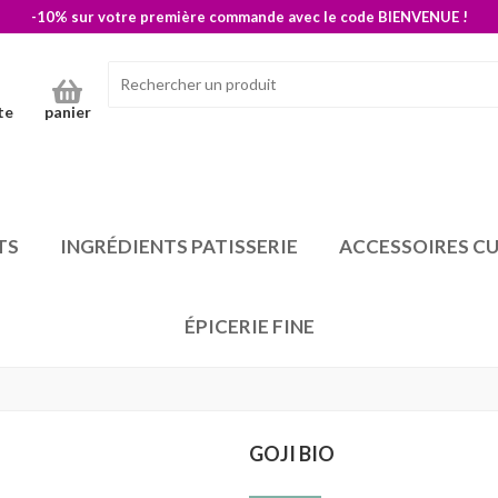
-10% sur votre première commande avec le code BIENVENUE !
te
panier
TS
INGRÉDIENTS PATISSERIE
ACCESSOIRES CU
ÉPICERIE FINE
GOJI BIO