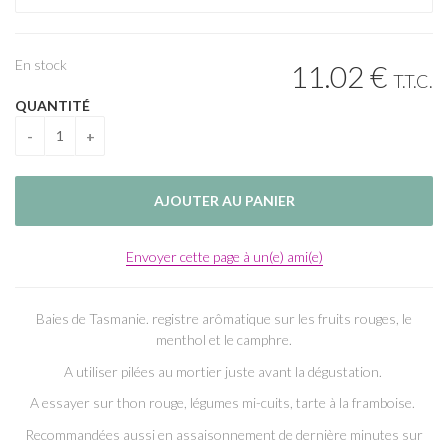
En stock
11
.02
€
T.T.C.
QUANTITÉ
Envoyer cette page à un(e) ami(e)
Baies de Tasmanie. registre arômatique sur les fruits rouges, le
menthol et le camphre.
A utiliser pilées au mortier juste avant la dégustation.
A essayer sur thon rouge, légumes mi-cuits, tarte à la framboise.
Recommandées aussi en assaisonnement de dernière minutes sur