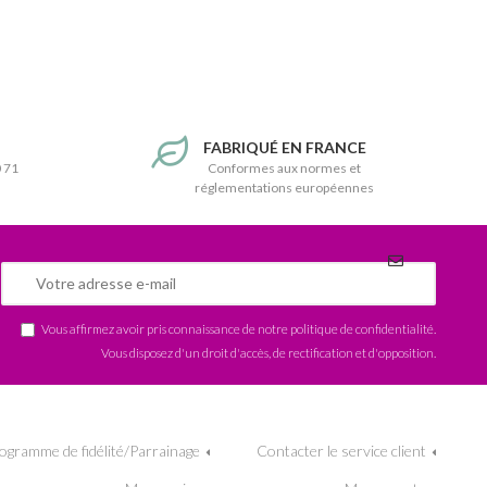
T
FABRIQUÉ EN FRANCE
0 71
Conformes aux normes et
réglementations européennes
Vous affirmez avoir pris connaissance de notre
politique de confidentialité
.
Vous disposez d'un droit d'accès, de rectification et d'opposition.
ogramme de fidélité/Parrainage
Contacter le service client