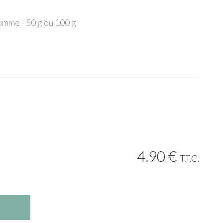
pomme - 50 g ou 100 g
4
.90
€
T.T.C.