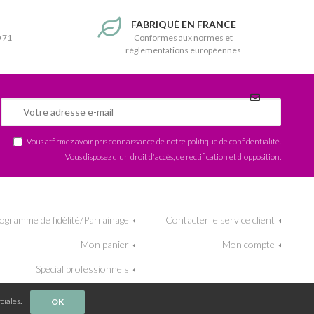
T
FABRIQUÉ EN FRANCE
0 71
Conformes aux normes et
réglementations européennes
Vous affirmez avoir pris connaissance de notre
politique de confidentialité
.
Vous disposez d'un droit d'accès, de rectification et d'opposition.
ogramme de fidélité/Parrainage
Contacter le service client
Mon panier
Mon compte
Spécial professionnels
ciales.
OK