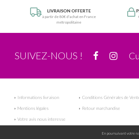
LIVRAISON OFFERTE
P
à partir de 80€ d'achat en France
métropolitaine
SUIVEZ-NOUS !
Cu
Informations livraison
Conditions Générales de Vent
Mentions légales
Retour marchandise
Votre avis nous interesse
En poursuivant votre nav