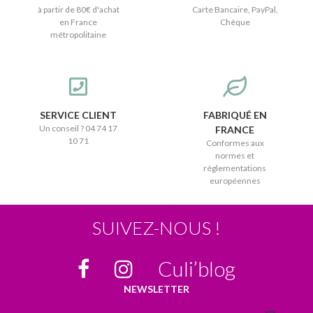
à partir de 80€ d'achat
Carte Bancaire, PayPal,
en France
Chèque
métropolitaine
SERVICE CLIENT
FABRIQUÉ EN
Un conseil ? 04 74 17
FRANCE
10 71
Conformes aux
normes et
réglementations
européennes
SUIVEZ-NOUS !
Culi’blog
NEWSLETTER