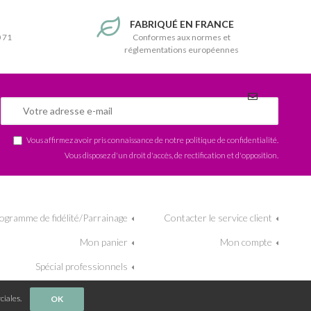
T
FABRIQUÉ EN FRANCE
0 71
Conformes aux normes et
réglementations européennes
Vous affirmez avoir pris connaissance de notre
politique de confidentialité
.
Vous disposez d'un droit d'accès, de rectification et d'opposition.
ogramme de fidélité/Parrainage
Contacter le service client
Mon panier
Mon compte
Spécial professionnels
ciales.
OK