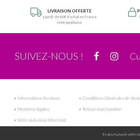
LIVRAISON OFFERTE
P
à partir de 80€ d'achat en France
métropolitaine
SUIVEZ-NOUS !
Cu
Informations livraison
Conditions Générales de Vent
Mentions légales
Retour marchandise
Votre avis nous interesse
En poursuivant votre nav