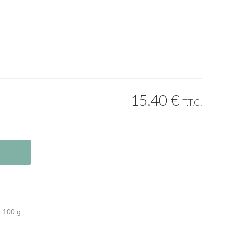
15
.40
€
T.T.C.
 100 g.