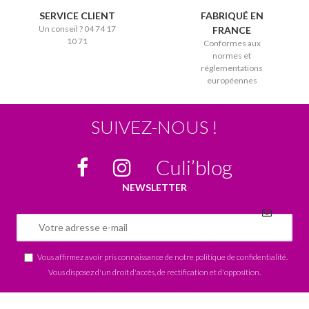
SERVICE CLIENT
FABRIQUÉ EN
Un conseil ? 04 74 17
FRANCE
10 71
Conformes aux
normes et
réglementations
européennes
SUIVEZ-NOUS !
Culi’blog
NEWSLETTER
Vous affirmez avoir pris connaissance de notre
politique de confidentialité
.
Vous disposez d'un droit d'accès, de rectification et d'opposition.