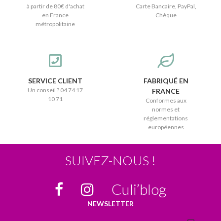
à partir de 80€ d'achat
Carte Bancaire, PayPal,
en France
Chèque
métropolitaine
SERVICE CLIENT
FABRIQUÉ EN
Un conseil ? 04 74 17
FRANCE
10 71
Conformes aux
normes et
réglementations
européennes
SUIVEZ-NOUS !
Culi’blog
NEWSLETTER