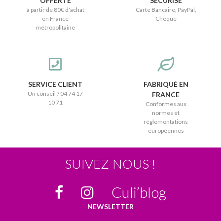
OFFERTE
SÉCURISÉ
à partir de 80€ d'achat
Carte Bancaire, PayPal,
en France
Chèque
métropolitaine
SERVICE CLIENT
FABRIQUÉ EN
Un conseil ? 04 74 17
FRANCE
10 71
Conformes aux
normes et
réglementations
européennes
SUIVEZ-NOUS !
Culi’blog
NEWSLETTER