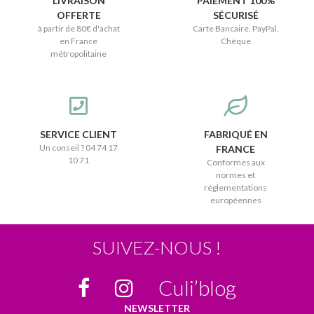
LIVRAISON
PAIEMENT 100%
OFFERTE
SÉCURISÉ
à partir de 80€ d'achat
Carte Bancaire, PayPal,
en France
Chèque
métropolitaine
SERVICE CLIENT
FABRIQUÉ EN
Un conseil ? 04 74 17
FRANCE
10 71
Conformes aux
normes et
réglementations
européennes
SUIVEZ-NOUS !
Culi’blog
NEWSLETTER