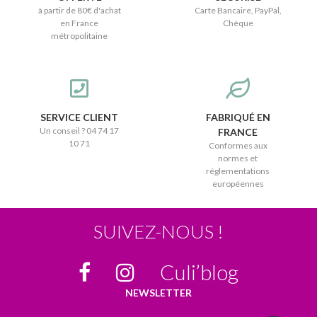
à partir de 80€ d'achat
Carte Bancaire, PayPal,
en France
Chèque
métropolitaine
SERVICE CLIENT
FABRIQUÉ EN
Un conseil ? 04 74 17
FRANCE
10 71
Conformes aux
normes et
réglementations
européennes
SUIVEZ-NOUS !
Culi’blog
NEWSLETTER