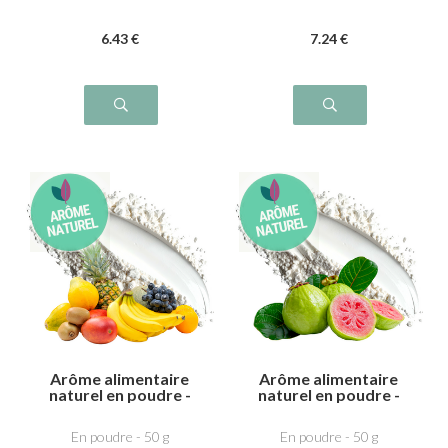
6
.43
€
7
.24
€
Arôme alimentaire
Arôme alimentaire
naturel en poudre -
naturel en poudre -
Fruits exotiques
Goyave
En poudre - 50 g
En poudre - 50 g