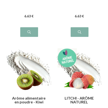
6
.63
€
6
.63
€
Arôme alimentaire
LITCHI - ARÔME
en poudre - Kiwi
NATUREL