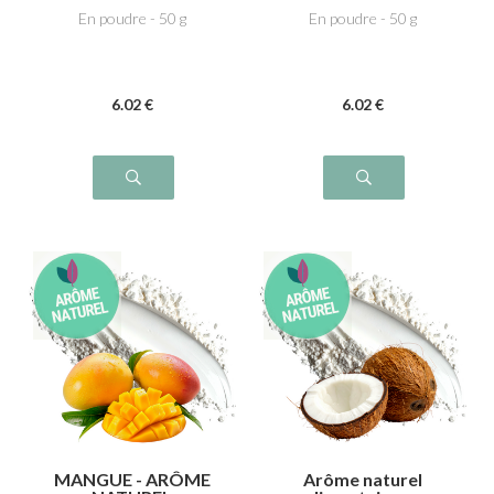
En poudre - 50 g
En poudre - 50 g
6
.02
€
6
.02
€
MANGUE - ARÔME
Arôme naturel