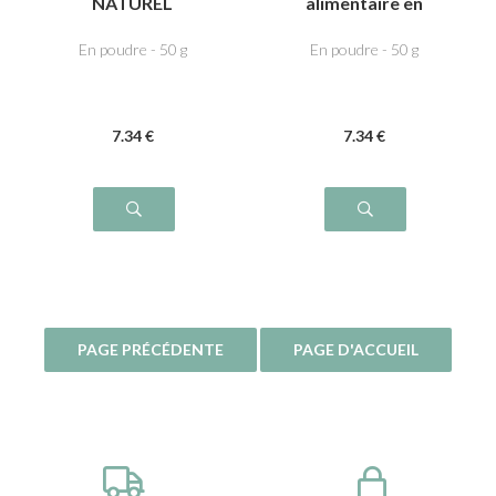
NATUREL
alimentaire en
poudre - NOIX de
COCO
En poudre - 50 g
En poudre - 50 g
7
.34
€
7
.34
€