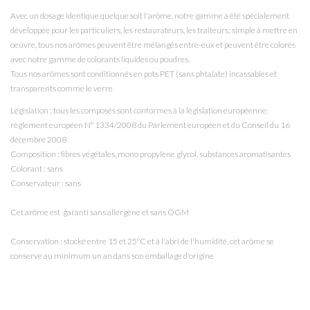
Avec un dosage identique quelque soit l'arôme, notre gamme a été spécialement
développée pour les particuliers, les restaurateurs, les traiteurs; simple à mettre en
oeuvre, tous nos arômes peuvent être mélangés entre-eux et peuvent être colorés
avec notre gamme de colorants liquides ou poudres.
Tous nos arômes sont conditionnés en pots PET (sans phtalate) incassables et
transparents comme le verre
Législation : tous les composés sont conformes à la législation européenne:
règlement européen N° 1334/2008 du Parlement européen et du Conseil du 16
décembre 2008
Composition : fibres végétales, mono propylène glycol
, substances aromatisantes
Colorant : sans
Conservateur : sans
Cet arôme est garanti sans allergène et sans OGM
Conservation : stocké entre 15 et 25°C et à l'abri de l'humidité, cet arôme se
conserve au minimum un an dans son emballage d'origine