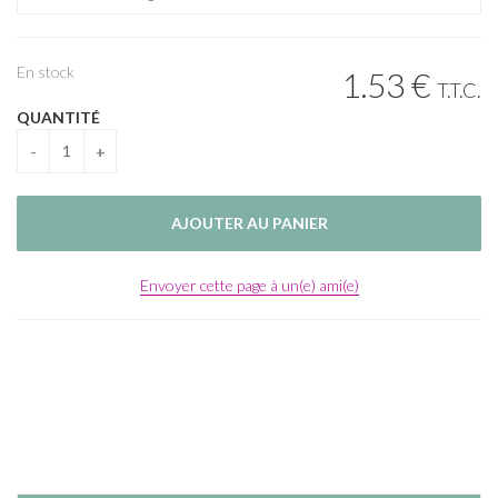
En stock
1
.53
€
T.T.C.
QUANTITÉ
Envoyer cette page à un(e) ami(e)