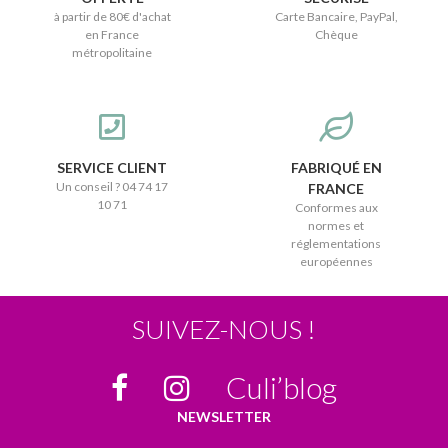
à partir de 80€ d'achat
Carte Bancaire, PayPal,
en France
Chèque
métropolitaine
SERVICE CLIENT
FABRIQUÉ EN
Un conseil ? 04 74 17
FRANCE
10 71
Conformes aux
normes et
réglementations
européennes
SUIVEZ-NOUS !
Culi’blog
NEWSLETTER