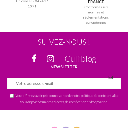
Un conseil ? 04 74 17
FRANCE
10 71
Conformes aux
normes et
réglementations
européennes
SUIVEZ-NOUS !
Culi’blog
NEWSLETTER
Vous affirmez avoir pris connaissance de notre
politique de confidentialité
.
Vous disposez d'un droit d'accès, de rectification et d'opposition.