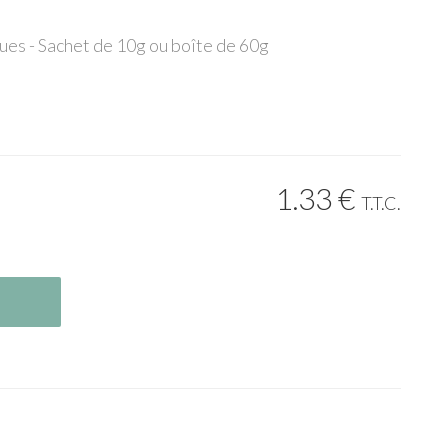
es - Sachet de 10g ou boîte de 60g
1
.33
€
T.T.C.