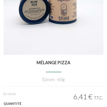
MÉLANGE PIZZA
Épices - 60g
En stock
6
.41
€
T.T.C.
QUANTITÉ