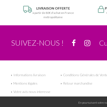
LIVRAISON OFFERTE
P
à partir de 80€ d'achat en France
métropolitaine
SUIVEZ-NOUS !
Cu
Informations livraison
Conditions Générales de Vent
Mentions légales
Retour marchandise
Votre avis nous interesse
En poursuivant votre nav