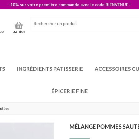
-10% sur votre première commande avec le code BIENVENUE !
te
panier
TS
INGRÉDIENTS PATISSERIE
ACCESSOIRES CU
ÉPICERIE FINE
utées
MÉLANGE POMMES SAUT