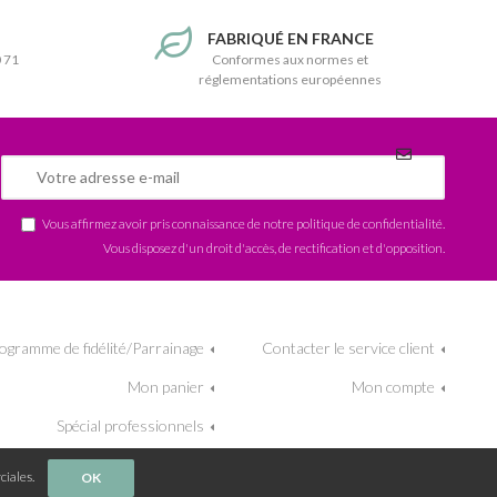
T
FABRIQUÉ EN FRANCE
0 71
Conformes aux normes et
réglementations européennes
Vous affirmez avoir pris connaissance de notre
politique de confidentialité
.
Vous disposez d'un droit d'accès, de rectification et d'opposition.
ogramme de fidélité/Parrainage
Contacter le service client
Mon panier
Mon compte
Spécial professionnels
ciales.
OK