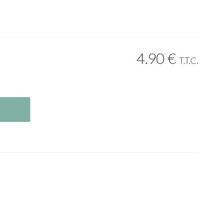
4
.90
€
T.T.C.