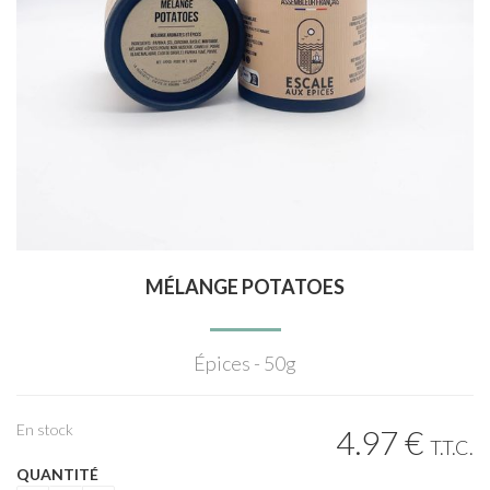
MÉLANGE POTATOES
Épices - 50g
En stock
4
.97
€
T.T.C.
QUANTITÉ