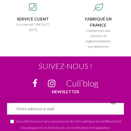
SERVICE CLIENT
FABRIQUÉ EN
Un conseil ? 04 74 17
FRANCE
10 71
Conformes aux
normes et
réglementations
européennes
SUIVEZ-NOUS !
Culi’blog
NEWSLETTER
Vous affirmez avoir pris connaissance de notre
politique de confidentialité
.
Vous disposez d'un droit d'accès, de rectification et d'opposition.