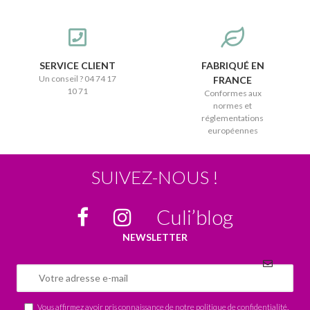
SERVICE CLIENT
FABRIQUÉ EN
Un conseil ? 04 74 17
FRANCE
10 71
Conformes aux
normes et
réglementations
européennes
SUIVEZ-NOUS !
Culi’blog
NEWSLETTER
Vous affirmez avoir pris connaissance de notre
politique de confidentialité
.