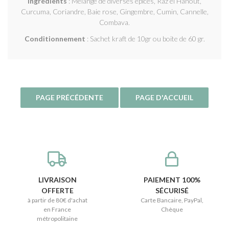
Ingrédients
: Mélange de diverses épices, Raz el Hanout,
Curcuma, Coriandre, Baie rose, Gingembre, Cumin, Cannelle,
Combava.
Conditionnement
: Sachet kraft de 10gr ou boite de 60 gr.
LIVRAISON
PAIEMENT 100%
OFFERTE
SÉCURISÉ
à partir de 80€ d'achat
Carte Bancaire, PayPal,
en France
Chèque
métropolitaine