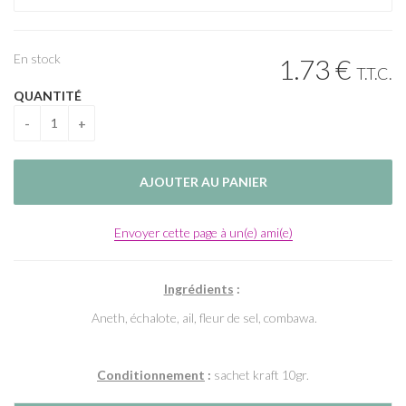
En stock
1
.73
€
T.T.C.
QUANTITÉ
Envoyer cette page à un(e) ami(e)
Ingrédients
:
Aneth, échalote, ail, fleur de sel, combawa.
Conditionnement
:
sachet kraft 10gr.