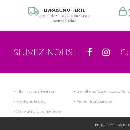
LIVRAISON OFFERTE
P
à partir de 80€ d'achat en France
métropolitaine
SUIVEZ-NOUS !
Cu
Informations livraison
Conditions Générales de Vent
Mentions légales
Retour marchandise
Votre avis nous interesse
En poursuivant votre nav