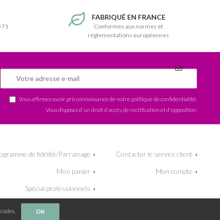
T
FABRIQUÉ EN FRANCE
0 71
Conformes aux normes et
réglementations européennes
Vous affirmez avoir pris connaissance de notre
politique de confidentialité
.
Vous disposez d'un droit d'accès, de rectification et d'opposition.
ogramme de fidélité/Parrainage
Contacter le service client
Mon panier
Mon compte
Spécial professionnels
ciales.
OK