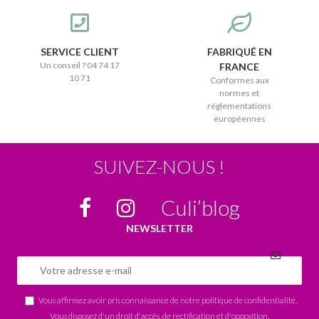
SERVICE CLIENT
FABRIQUÉ EN
Un conseil ? 04 74 17
FRANCE
10 71
Conformes aux
normes et
réglementations
européennes
SUIVEZ-NOUS !
Culi’blog
NEWSLETTER
Vous affirmez avoir pris connaissance de notre
politique de confidentialité
.
Vous disposez d'un droit d'accès, de rectification et d'opposition.