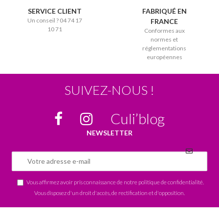
SERVICE CLIENT
FABRIQUÉ EN
Un conseil ? 04 74 17
FRANCE
10 71
Conformes aux
normes et
réglementations
européennes
SUIVEZ-NOUS !
Culi’blog
NEWSLETTER
Vous affirmez avoir pris connaissance de notre
politique de confidentialité
.
Vous disposez d'un droit d'accès, de rectification et d'opposition.