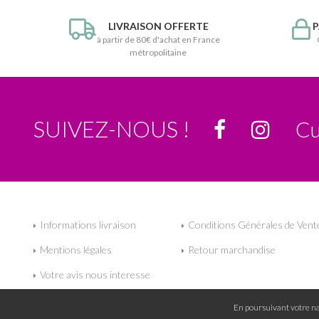
LIVRAISON OFFERTE
P
à partir de 80€ d'achat en France
métropolitaine
SUIVEZ-NOUS !
Cu
Informations livraison
Conditions Générales de Vent
Mentions légales
Retour marchandise
Votre avis nous interesse
En poursuivant votre nav