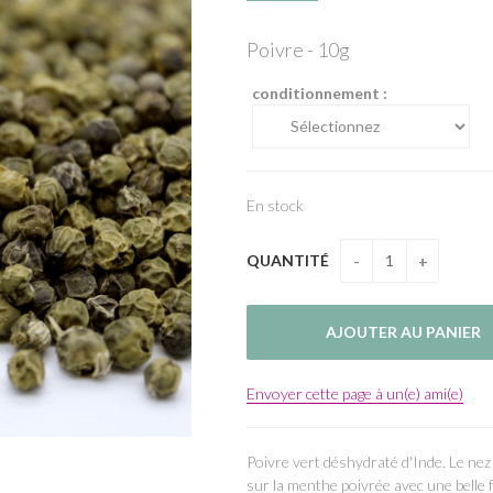
Poivre - 10g
conditionnement :
En stock
QUANTITÉ
Envoyer cette page à un(e) ami(e)
Poivre vert déshydraté d'Inde. Le nez e
sur la menthe poivrée avec une belle f