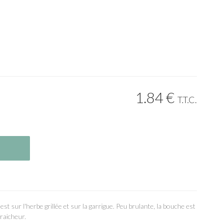
1
.84
€
T.T.C.
st sur l'herbe grillée et sur la garrigue. Peu brulante, la bouche est
raicheur.