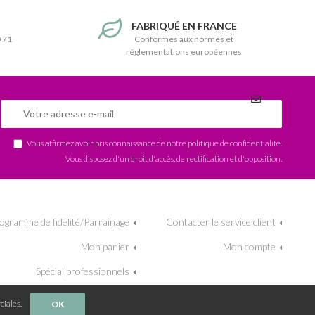
T
FABRIQUÉ EN FRANCE
0 71
Conformes aux normes et
réglementations européennes
Vous affirmez avoir pris connaissance de notre
politique de confidentialité
.
Vous disposez d'un droit d'accès, de rectification et d'opposition.
ogramme de fidélité/Parrainage
Contacter le service client
Mon panier
Mon compte
Spécial professionnels
ciales.
OK