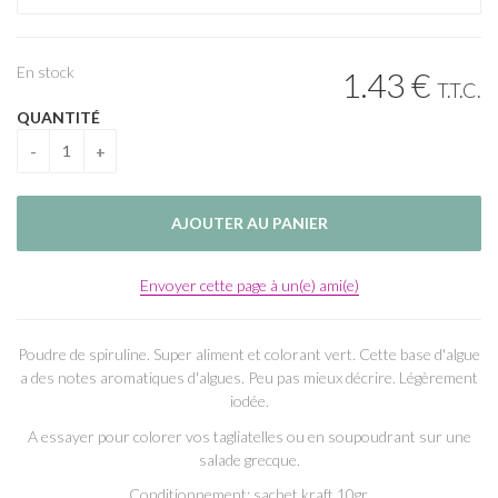
En stock
1
.43
€
T.T.C.
QUANTITÉ
Envoyer cette page à un(e) ami(e)
Poudre de spiruline. Super aliment et colorant vert. Cette base d'algue
a des notes aromatiques d'algues. Peu pas mieux décrire. Légèrement
iodée.
A essayer pour colorer vos tagliatelles ou en soupoudrant sur une
salade grecque.
Conditionnement: sachet kraft 10gr.