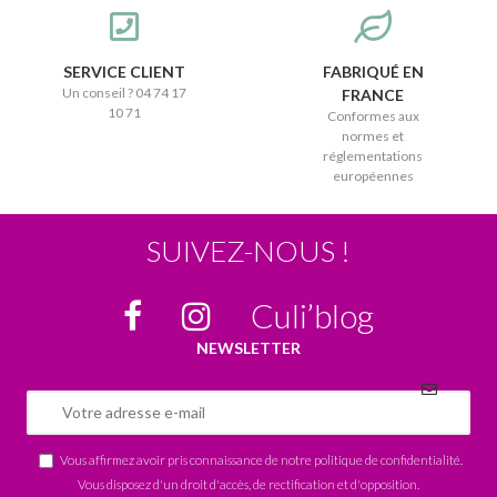
SERVICE CLIENT
FABRIQUÉ EN
Un conseil ? 04 74 17
FRANCE
10 71
Conformes aux
normes et
réglementations
européennes
SUIVEZ-NOUS !
Culi’blog
NEWSLETTER
Vous affirmez avoir pris connaissance de notre
politique de confidentialité
.
Vous disposez d'un droit d'accès, de rectification et d'opposition.