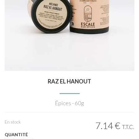
RAZ EL HANOUT
Épices - 60g
En stock
7
.14
€
T.T.C.
QUANTITÉ