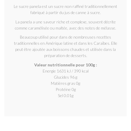
Le sucre panela est un sucre non raffiné traditionnellement
fabriqué à partir du jus de canne à sucre.
La panela a une saveur riche et complexe, souvent décrite
comme caramélisée ou maltée, avec des notes de mélasse.
Beaucoup utilisé pour dans de nombreuses recettes
traditionnelles en Amérique latine et dans les Caraïbes. Elle
peut être ajoutée aux boissons chaudes et utilisée dans la
préparation de desserts.
Valeur nutritionnelle pour 100g :
Energie 1631 kJ / 390 kcal
Glucides 96 g
Matières gras 0g
Protéine 0g
Sel 0.01g