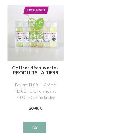
Coffret découverte -
PRODUITS LAITIERS
Beurre PL001 - Crême
PL002 - Crême anglaise
PL003 - Crême brulée
PL004 - Beurre vanille
28
.46
€
PL012 - Crème Chantilly
PL016