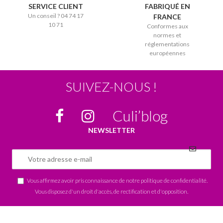
SERVICE CLIENT
FABRIQUÉ EN
Un conseil ? 04 74 17
FRANCE
10 71
Conformes aux
normes et
réglementations
européennes
SUIVEZ-NOUS !
Culi’blog
NEWSLETTER
Vous affirmez avoir pris connaissance de notre
politique de confidentialité
.
Vous disposez d'un droit d'accès, de rectification et d'opposition.