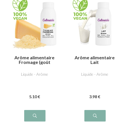
Arôme alimentaire
Arôme alimentaire
Fromage (goût
Lait
P****san)
Liquide - Arôme
Liquide - Arôme
5
.10
€
3
.98
€