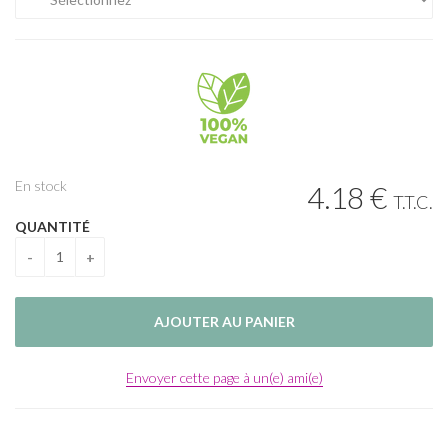
En stock
4
.18
€
T.T.C.
QUANTITÉ
Envoyer cette page à un(e) ami(e)