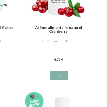
l Cerise
Arôme alimentaire naturel
Cranberry
l
Liquide - Arôme Naturel
4
.79
€