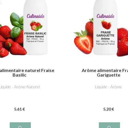
limentaire naturel Fraise
Arôme alimentaire Fr
Basilic
Gariguette
Liquide - Arôme Naturel
Liquide - Arôme
5
.61
€
5
.20
€