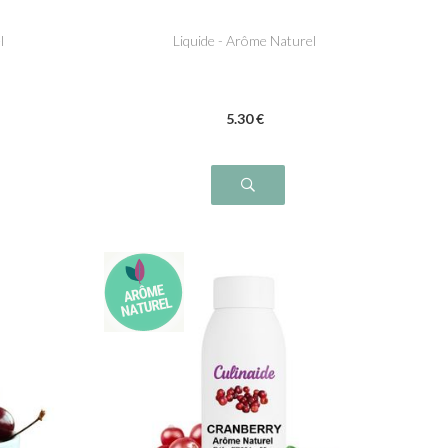
l
Liquide - Arôme Naturel
5
.30
€