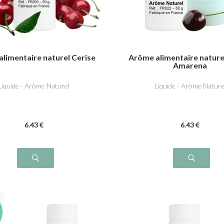
limentaire naturel Cerise
Arôme alimentaire nature
Amarena
Liquide - Arôme Naturel
Liquide - Arôme Nature
6
.43
€
6
.43
€