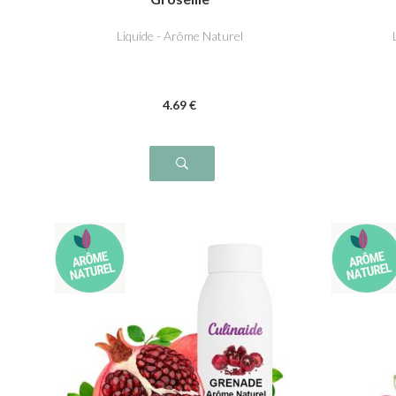
Liquide - Arôme Naturel
4
.69
€