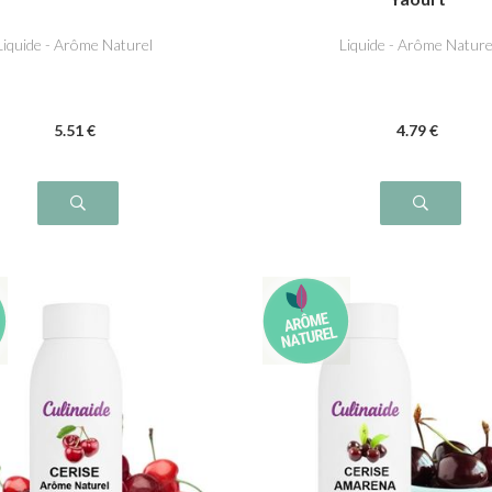
Liquide - Arôme Naturel
Liquide - Arôme Nature
5
.51
€
4
.79
€