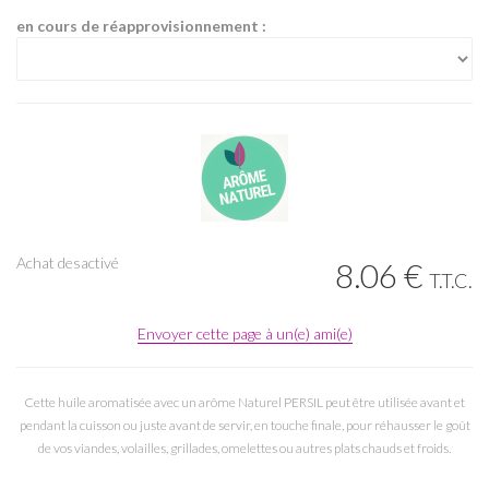
en cours de réapprovisionnement :
Achat desactivé
8
.06
€
T.T.C.
Envoyer cette page à un(e) ami(e)
Cette huile aromatisée avec un arôme Naturel PERSIL peut être utilisée avant et
pendant la cuisson ou juste avant de servir, en touche finale, pour réhausser le goût
de vos viandes, volailles, grillades, omelettes ou autres plats chauds et froids.