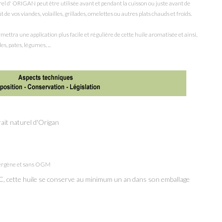
el d' ORIGAN peut être utilisée avant et pendant la cuisson ou juste avant de
t de vos viandes, volailles, grillades, omelettes ou autres plats chauds et froids.
mettra une application plus facile et régulière de cette huile aromatisée et ainsi,
, pates, légumes, ...
rait naturel d'Origan
llergène et sans OGM
C, cette huile se conserve au minimum un an dans son emballage