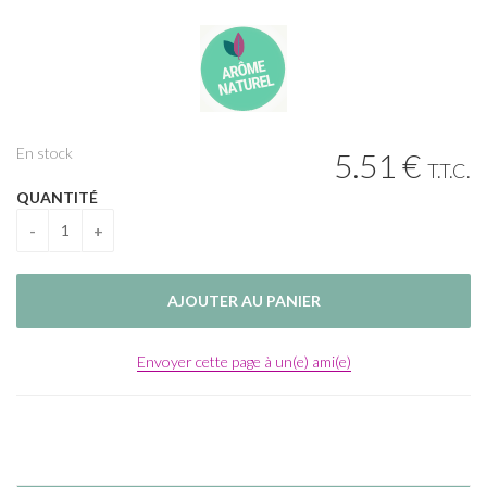
En stock
5
.51
€
T.T.C.
QUANTITÉ
Envoyer cette page à un(e) ami(e)