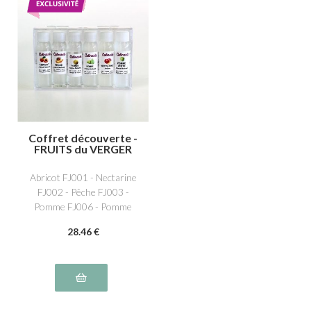
Coffret découverte -
FRUITS du VERGER
Abricot FJ001 - Nectarine
FJ002 - Pêche FJ003 -
Pomme FJ006 - Pomme
verte FJ005 - Poire FJ004
28
.46
€