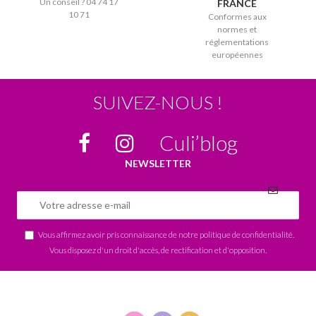
Un conseil ? 04 74 17
FRANCE
10 71
Conformes aux
normes et
réglementations
européennes
SUIVEZ-NOUS !
Culi’blog
NEWSLETTER
Vous affirmez avoir pris connaissance de notre
politique de confidentialité
.
Vous disposez d'un droit d'accès, de rectification et d'opposition.