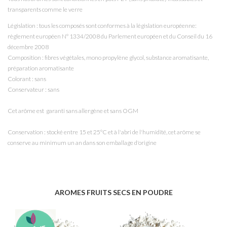
transparents comme le verre
Législation : tous les composés sont conformes à la législation européenne:
règlement européen N° 1334/2008 du Parlement européen et du Conseil du 16
décembre 2008
Composition : fibres végétales, mono propylène glycol
, substance aromatisante,
préparation aromatisante
Colorant : sans
Conservateur : sans
Cet arôme est garanti sans allergène et sans OGM
Conservation : stocké entre 15 et 25°C et à l'abri de l'humidité, cet arôme se
conserve au minimum un an dans son emballage d'origine
AROMES FRUITS SECS EN POUDRE