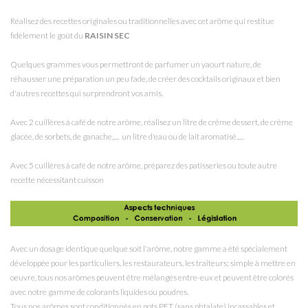
Réalisez des recettes originales ou traditionnelles avec cet arôme qui restitue
fidèlement le goût du
RAISIN SEC
Quelques grammes vous permettront de parfumer un yaourt nature, de
réhausser une préparation un peu fade, de créer des cocktails originaux et bien
d'autres recettes qui surprendront vos amis.
Avec 2 cuillères à café de notre arôme, réalisez un litre de crême dessert, de crême
glacée, de sorbets, de ganache,.... un litre d'eau ou de lait aromatisé.....
Avec 5 cuillères à café de notre arôme, préparez des patisseries ou toute autre
recette nécessitant cuisson
Avec un dosage identique quelque soit l'arôme, notre gamme a été spécialement
développée pour les particuliers, les restaurateurs, les traiteurs; simple à mettre en
oeuvre, tous nos arômes peuvent être mélangés entre-eux et peuvent être colorés
avec notre gamme de colorants liquides ou poudres.
Tous nos arômes sont conditionnés en pots PET (sans phtalate) incassables et