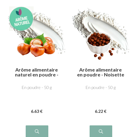
Arôme alimentaire
Arôme alimentaire
naturel en poudre -
en poudre - Noisette
Noisette
grilée
En poudre - 50 g
En poudre - 50 g
6
.63
€
6
.22
€