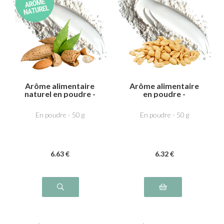
Arôme alimentaire
Arôme alimentaire
naturel en poudre -
en poudre -
Amande amère
Cacahuète
En poudre - 50 g
En poudre - 50 g
6
.63
€
6
.32
€