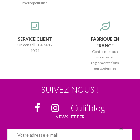
métropolitaine
SERVICE CLIENT
FABRIQUÉ EN
Un conseil ? 04 74 17
FRANCE
10 71
Conformes aux
normes et
réglementations
européennes
SUIVEZ-NOUS !
Culi’blog
NEWSLETTER