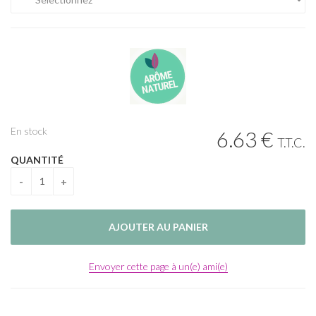
En stock
6
.63
€
T.T.C.
QUANTITÉ
Envoyer cette page à un(e) ami(e)