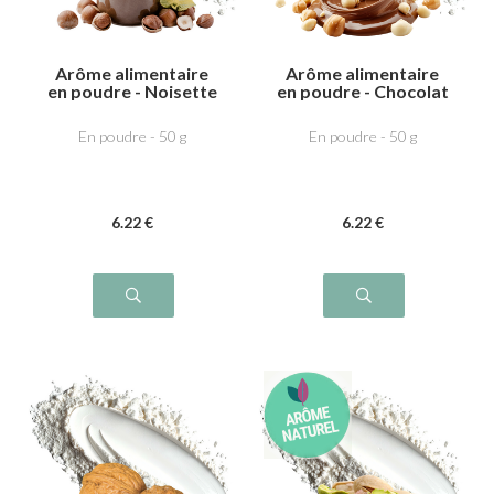
Arôme alimentaire
Arôme alimentaire
en poudre - Noisette
en poudre - Chocolat
dutella
Noisette
En poudre - 50 g
En poudre - 50 g
6
.22
€
6
.22
€