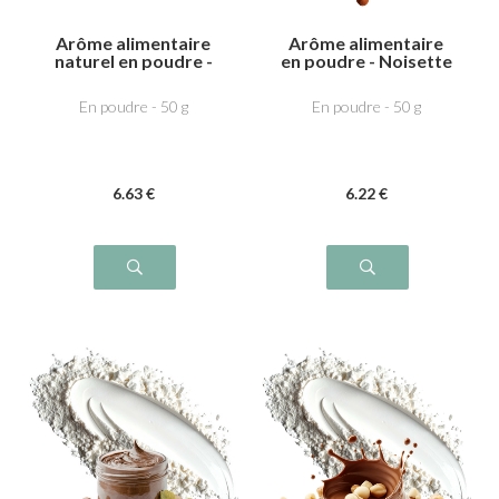
Arôme alimentaire
Arôme alimentaire
naturel en poudre -
en poudre - Noisette
Noisette
grilée
En poudre - 50 g
En poudre - 50 g
6
.63
€
6
.22
€