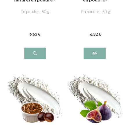
Amande amère
Cacahuète
En poudre - 50 g
En poudre - 50 g
6
.63
€
6
.32
€