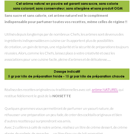
Sans sucre et sans calorie, cet arôme naturel est le complément
indispensable pour parfumer toutes
vos recettes, même celles de régime !!
Utilisés depuis longtemps par de nombreux Chefs, les arômes sont devenus des
ingrédients indispensables en cuisine car ils apportent plus de possibilités
de création, un gain de temps, une régularité et la sécurité de préparations toujours
réussies. Alors, comme les Chefs, laissez place à votre créativité et osez les
associations pour une cuisine facile, pleine d’arômes et de délicatesse......
Réalisez des recettes originales ou traditionnelles avec cet
arôme NATUREL
qui
restitue fidèlement le goût de la
NOISETTE
Quelques grammes vous permettront de parfumer un yaourt nature, de
réhausser une préparation un peu fade, de créer des cocktails originaux et bien
d'autres recettes qui surprendront vos amis.
Avec 2 cuillères à café de notre arôme, réalisez un litre de crême dessert, de crême
glacée, de sorbets, de ganache,.... un litre d'eau ou de lait aromatisé.....