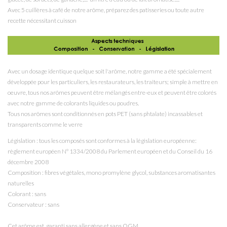
Avec 5 cuillères à café de notre arôme, préparez des patisseries ou toute autre
recette nécessitant cuisson
Avec un dosage identique quelque soit l'arôme, notre gamme a été spécialement
développée pour les particuliers, les restaurateurs, les traiteurs; simple à mettre en
oeuvre, tous nos arômes peuvent être mélangés entre-eux et peuvent être colorés
avec notre gamme de colorants liquides ou poudres.
Tous nos arômes sont conditionnés en pots PET (sans phtalate) incassables et
transparents comme le verre
Législation : tous les composés sont conformes à la législation européenne:
règlement européen N° 1334/2008 du Parlement européen et du Conseil du 16
décembre 2008
Composition : fibres végétales, mono promylène glycol
, substances aromatisantes
naturelles
Colorant : sans
Conservateur : sans
Cet arôme est garanti sans allergène et sans OGM