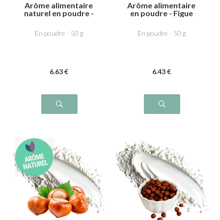
Arôme alimentaire
Arôme alimentaire
naturel en poudre -
en poudre - Figue
Crème de marron
En poudre - 50 g
En poudre - 50 g
6
.63
€
6
.43
€