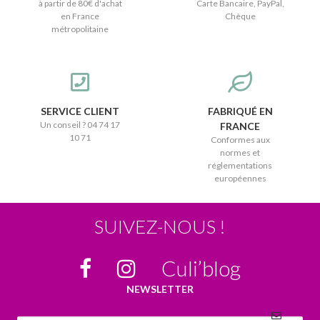
à partir de 80€ d'achat
Carte Bancaire, PayPal,
en France
Chèque
métropolitaine
SERVICE CLIENT
FABRIQUÉ EN
Un conseil ? 04 74 17
FRANCE
10 71
Conformes aux
normes et
réglementations
européennes
SUIVEZ-NOUS !
Culi’blog
NEWSLETTER