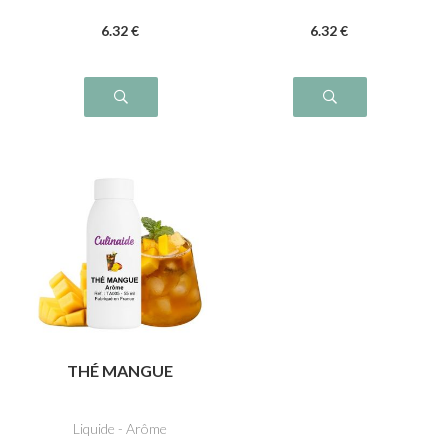
6
.32
€
6
.32
€
THÉ MANGUE
Liquide - Arôme