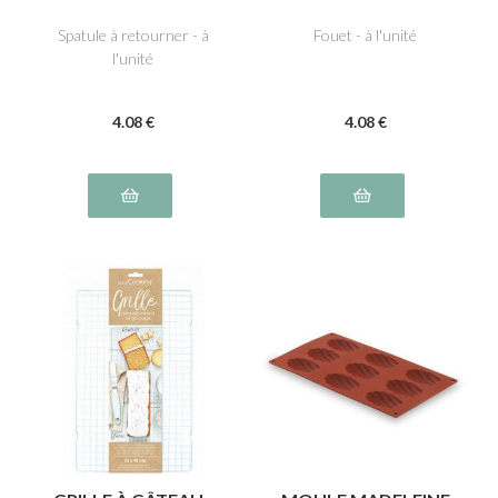
Spatule à retourner - à
Fouet - à l'unité
l'unité
4
.08
€
4
.08
€