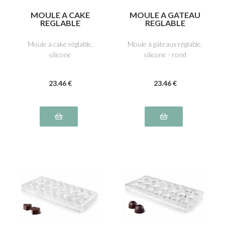
MOULE A CAKE
MOULE A GATEAU
REGLABLE
REGLABLE
Moule à cake réglable,
Moule à gâteaux réglable,
silicone
silicone - rond
23
.46
€
23
.46
€