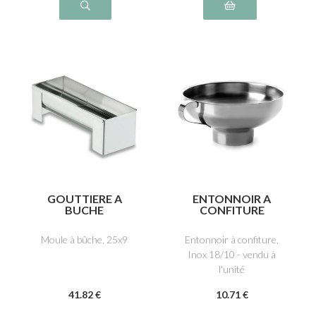
GOUTTIERE A
ENTONNOIR A
BUCHE
CONFITURE
Moule à bûche, 25x9
Entonnoir à confiture,
Inox 18/10 - vendu à
l'unité
41
.82
€
10
.71
€