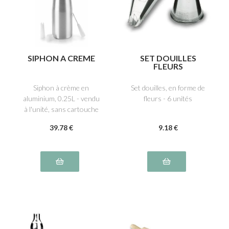
SIPHON A CREME
SET DOUILLES
FLEURS
Siphon à crème en
Set douilles, en forme de
aluminium, 0.25L - vendu
fleurs - 6 unités
à l'unité, sans cartouche
39
.78
€
9
.18
€