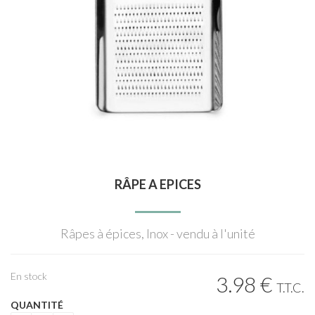
RÂPE A EPICES
Râpes à épices, Inox - vendu à l'unité
En stock
3
.98
€
T.T.C.
QUANTITÉ