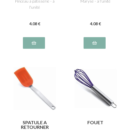
Pinceau à pâtisserie - à
Maryse - à l'unité
l'unité
4
.08
€
4
.08
€
SPATULE A
FOUET
RETOURNER