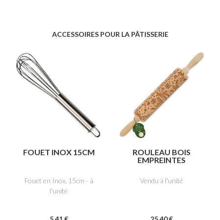
ACCESSOIRES POUR LA PÂTISSERIE
FOUET INOX 15CM
ROULEAU BOIS
EMPREINTES
"FORÊT
ENCHANTÉE"
Fouet en Inox, 15cm - à
Vendu à l'unité
l'unité
5
.41
€
25
.40
€