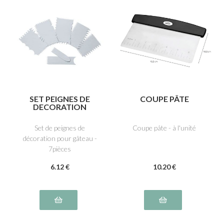
SET PEIGNES DE
COUPE PÂTE
DECORATION
Set de peignes de
Coupe pâte - à l'unité
décoration pour gâteau -
7pièces
6
.12
€
10
.20
€