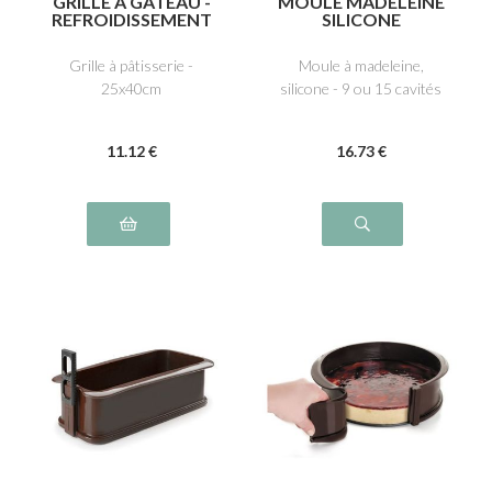
GRILLE À GÂTEAU -
MOULE MADELEINE
REFROIDISSEMENT
SILICONE
ET GLAÇAGE
Grille à pâtisserie -
Moule à madeleine,
25x40cm
silicone - 9 ou 15 cavités
11
.12
€
16
.73
€