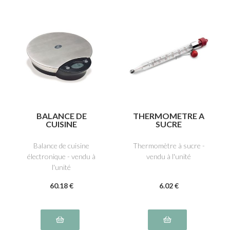
BALANCE DE
THERMOMETRE A
CUISINE
SUCRE
ELECTRONIQUE
Balance de cuisine
Thermomètre à sucre -
électronique - vendu à
vendu à l'unité
l'unité
60
.18
€
6
.02
€