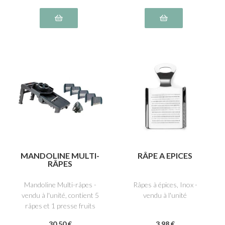
MANDOLINE MULTI-
RÂPE A EPICES
RÂPES
Mandoline Multi-râpes -
Râpes à épices, Inox -
vendu à l'unité, contient 5
vendu à l'unité
râpes et 1 presse fruits
30
.50
€
3
.98
€