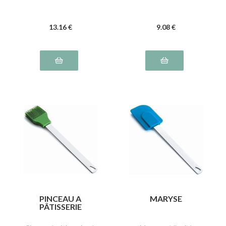
13
.16
€
9
.08
€
PINCEAU A
MARYSE
PÂTISSERIE