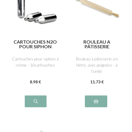
CARTOUCHES N2O
ROULEAU A
POUR SIPHON
PÂTISSERIE
Cartouches pour siphon à
Rouleau à pâtisserie, en
crème - 10cartouches
hêtre, avec poignées - à
l'unité
8
.98
€
11
.73
€