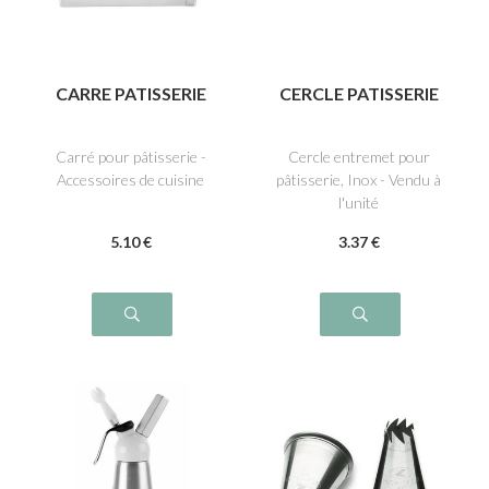
CARRE PATISSERIE
CERCLE PATISSERIE
Carré pour pâtisserie -
Cercle entremet pour
Accessoires de cuisine
pâtisserie, Inox - Vendu à
l'unité
5
.10
€
3
.37
€