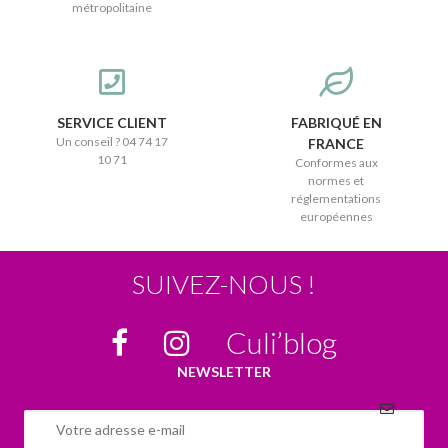
métropolitaine
SERVICE CLIENT
FABRIQUÉ EN
Un conseil ? 04 74 17
FRANCE
10 71
Conformes aux
normes et
réglementations
européennes
SUIVEZ-NOUS !
Culi’blog
NEWSLETTER